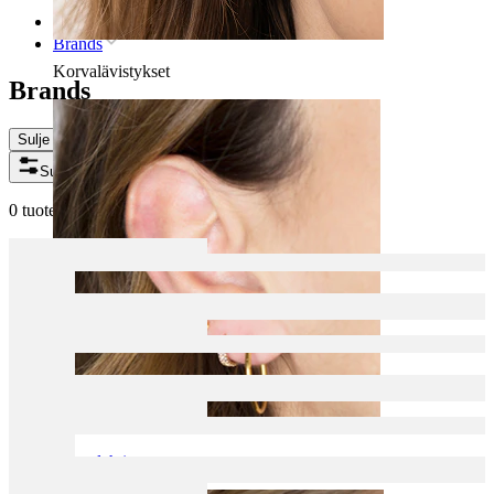
Etusivu
Brands
Korvalävistykset
Brands
Sulje
Suodattimet
0 tuotetta löytynyt
Korvalehti