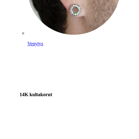
Venytys
14K kultakorut
Osta titaania