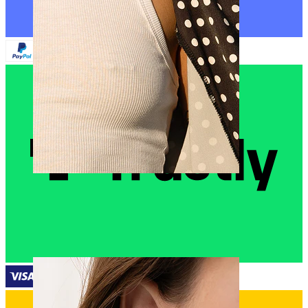
Nänni
Selaa lävistykset mukaan
Piercings