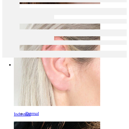
Daith
Kategoriat
Napa
Huuli
Nänni
Industrial
Dermal
Industrial
Helix