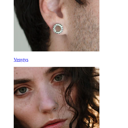
Välineet
Bananabelli
Korvalehti
Titaani
Venytys