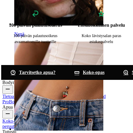
100 päivän palautusoikeus
Ensiluokkainen palvelu
Nenä
100 päivän palautusoikeus
Koko lävistysalan paras
avaamattomille tuotteille
asiakaspalvelu
Tarvitsetko apua?
Koko-opas
Bodymod
Tietoa meistä
Blogi
Toimitusehdot
Ota yhteyttä
Bodymod
Pro
Bodymod Creators
Bodymod Arvostelut
Apua & ohjeita
Koko-opas
Seuraa lähetystäsi
Toimitus
Palautukset &
peruutukset
Maksut
Oma tili
Bodymod asiakaspalvelu
Tutustu