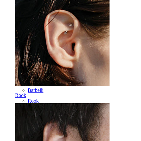
Korva
Septum
14K kulta
Klipsikorut
Labret
Kieli
Nenä
Tragus
Barbelli
Rook
Rook
Daith
Hevosenkenkä
Rengas