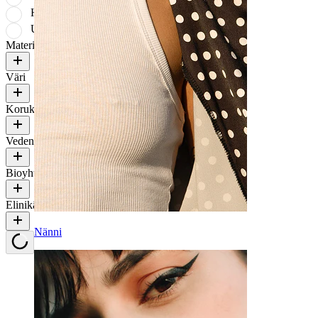
Hinta: kalleimmat ensin
Uusimmat
Materiaali
Väri
Korukiven väri
Vedenkestävyys
Bioyhteensopivuus
Elinikä
Nänni