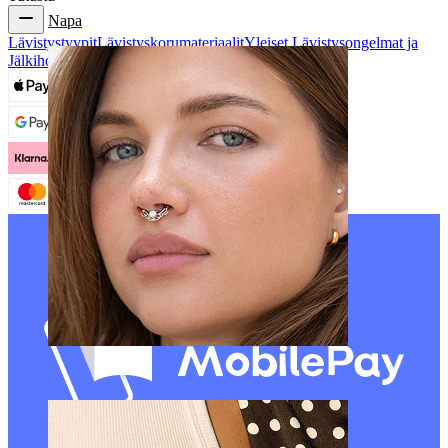
Napa
Lävistystyypit
Lävistyskorumateriaalit
Yleiset Lävistysongelmat ja
Jälkihoito
Septum