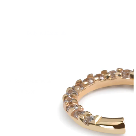
Bodymod Essentials
Osta 4, maksa 3
Selaa tyypin mukaan
Korutyyppi