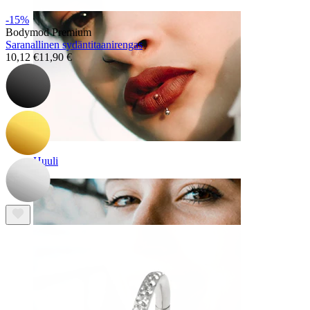
-15%
Bodymod Premium
Saranallinen sydäntitaanirengas
10,12 €
11,90 €
Huuli