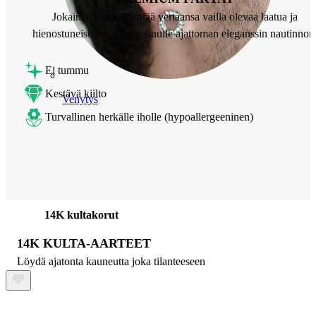
Jokainen koru ilmentää vertaansa vailla olevaa laatua ja
hienostuneisuutta, taaten sinulle ajattoman eleganssin nautinnon
Ei tummu
Kestävä kiilto
Venytys
Turvallinen herkälle iholle (hypoallergeeninen)
14K kultakorut
14K KULTA-AARTEET
Löydä ajatonta kauneutta joka tilanteeseen
Osta titaania