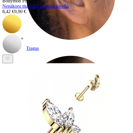
Bodymod Premium
Nenäkoru titaanista zirkonia kivellä
8,42 €
9,90 €
Tragus