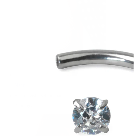
Nänni
Selaa lävistykset mukaan
Piercings