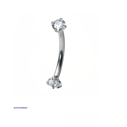
Napa
Septum