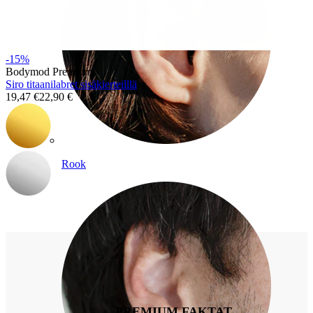
-15%
Bodymod Premium
Siro titaanilabret sisäkierteilllä
19,47 €
22,90 €
Rook
PREMIUM FAKTAT