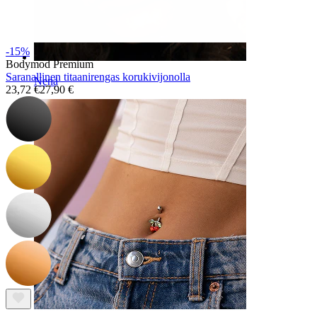
-15%
Bodymod Premium
Saranallinen titaanirengas korukivijonolla
Nenä
23,72 €
27,90 €