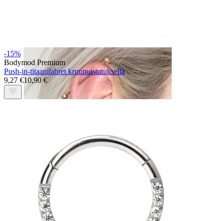
Daith
-15%
Bodymod Premium
Push-in-titaanilabret kruunuistutuksella
9,27 €
10,90 €
Industrial