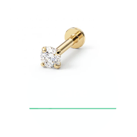
Uutta
Osta 4, maksa 3
Osta Bodymod Moments
Brands
Brands