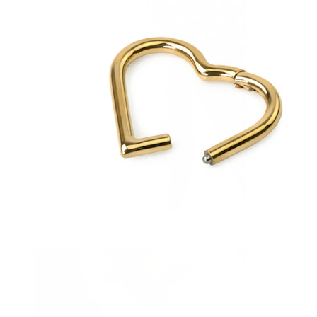
Nänni