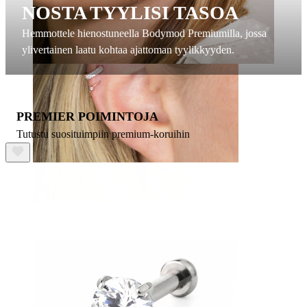
NOSTA TYYLISI TASOA
Hemmottele hienostuneella Bodymod Premiumilla, jossa
ylivertainen laatu kohtaa ajattoman tyylikkyyden.
PREMIER POIMINTOJA
Tutustu suosituimpiin premium-koruihin
Helix