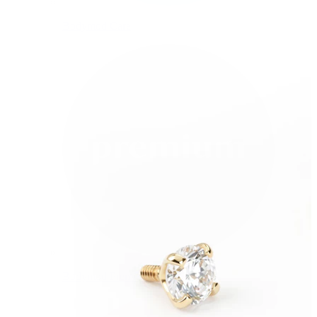
Bodymod Care
Bodymod Premium