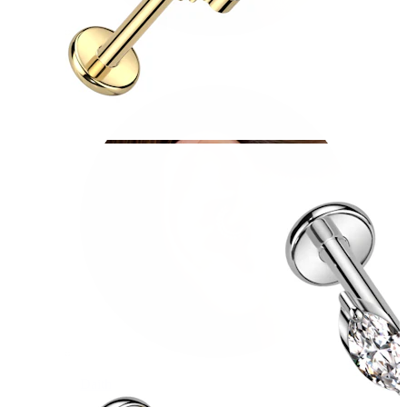
Conch
Daith