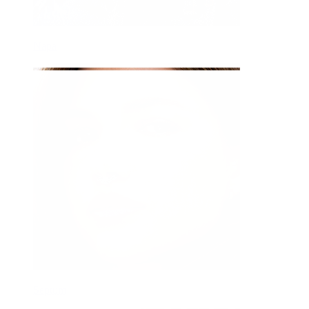
Napa
Septum