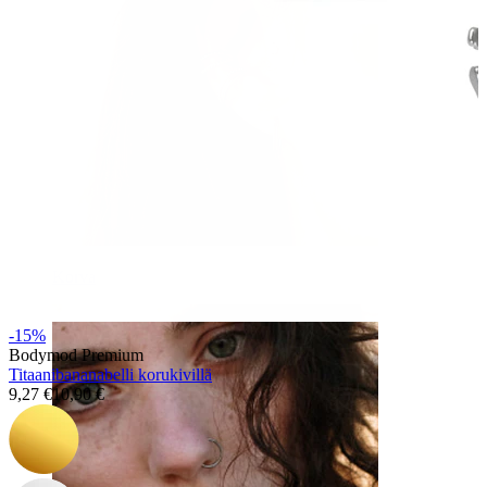
Korva
-15%
Bodymod Premium
Titaanibananabelli korukivillä
9,27 €
10,90 €