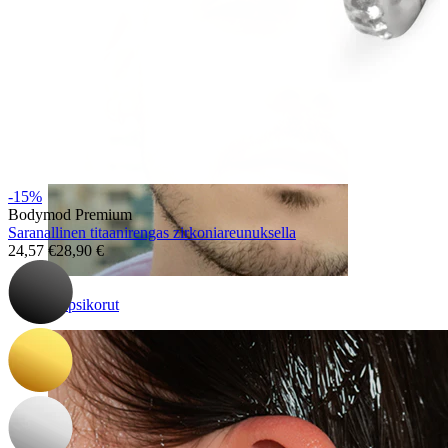
-15%
Bodymod Premium
Saranallinen titaanirengas zirkoniareunuksella
24,57 €
28,90 €
Klipsikorut