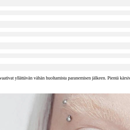
aativat yllättävän vähän huoltamista paranemisen jälkeen. Pientä kärsiväl