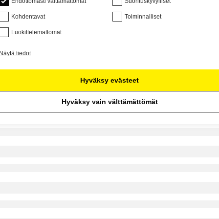
Ehdottomasti välttämättömät
Suorituskyvylliset
Kohdentavat
Toiminnalliset
Luokittelemattomat
Näytä tiedot
Hyväksy evästeet
Hyväksy vain välttämättömät