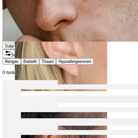
Sulje
Suodattimet
Rengas
Barbelli
Titaani
Hypoallergeeninen
0 tuotetta löytynyt
Helix