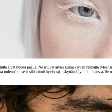
utta eivät huuda päälle. Ne istuvat aivan kulmakarvan reunalla (yleensä
oka todennäköisesti silti toimii hyvin rajauskynän käytönkin kanssa. Se o