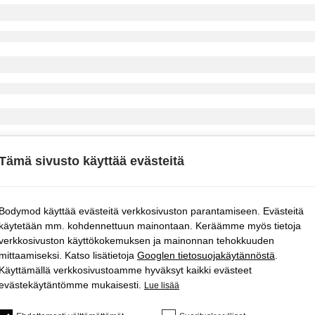
Tämä sivusto käyttää evästeitä
Bodymod käyttää evästeitä verkkosivuston parantamiseen. Evästeitä
käytetään mm. kohdennettuun mainontaan. Keräämme myös tietoja
verkkosivuston käyttökokemuksen ja mainonnan tehokkuuden
mittaamiseksi. Katso lisätietoja
Googlen tietosuojakäytännöstä
.
Käyttämällä verkkosivustoamme hyväksyt kaikki evästeet
evästekäytäntömme mukaisesti.
Lue lisää