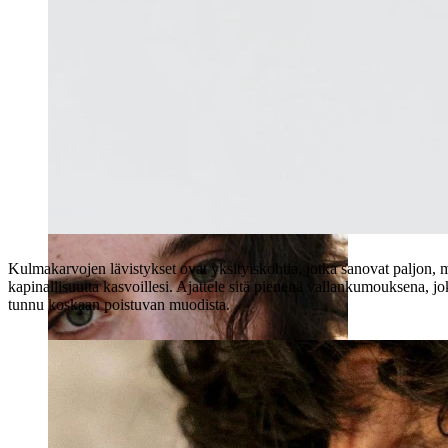
Venytys
Kulmakarvojen lävistykset ovat yksityiskohtia, jotka sanovat paljon, m
kapinallisuutta kasvoillesi. Ajattele sitä pienenä vallankumouksena, j
tunnu koskaan poistuvan muodista.