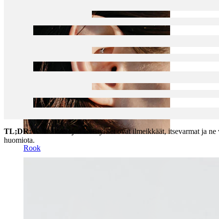
TL;DR:
Kulmakarvojen lävistykset ovat ilmeikkäät, itsevarmat ja ne v
huomiota.
Rook