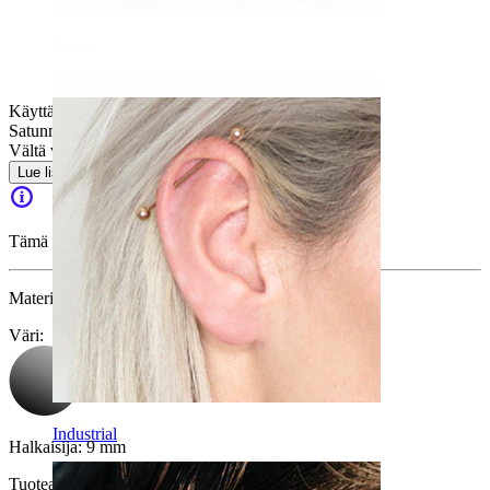
Daith
Käyttäjäystävällinen
Satunnaiseen käyttöön
Vältä vettä
Lue lisää
Tämä tuote ei ole enää saatavilla.
Materiaali:
Brass
Väri
:
Industrial
Halkaisija:
9 mm
Tuotearvostelut