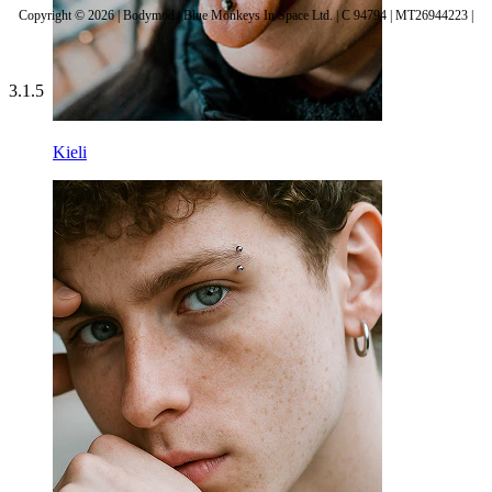
Copyright © 2026 | Bodymod | Blue Monkeys In Space Ltd. | C 94794 | MT26944223 |
3.1.5
Kieli