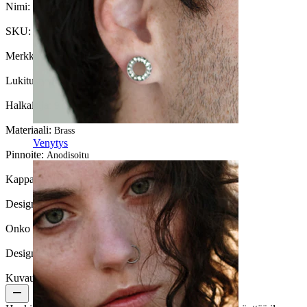
Nimi:
Fake septum koru ketjulla
SKU:
Fake-125
Merkki:
Bodymod Moments
Lukitustyyppi:
Klipsi
Halkaisija:
9 mm
Materiaali:
Brass
Venytys
Pinnoite:
Anodisoitu
Kappalemäärä:
1
Design:
Ketju
Onko koru pinnoitettu?:
Kyllä, koko koru
Design Height:
13 mm
Kuvaus