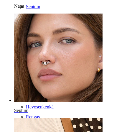
Napa
Septum
14K kulta
Klipsikorut
Labret
Kieli
Nenä
Tragus
Barbelli
Rook
Daith
Hevosenkenkä
Septum
Rengas
Välineet