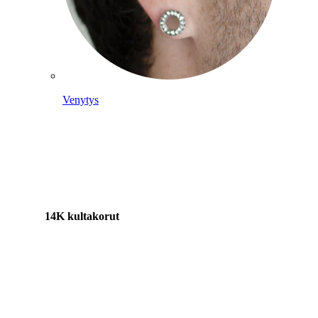
Venytys
14K kultakorut
Osta titaania