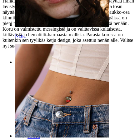
Hanki itsellesi tyylikäs
septum koru
ketjulla, jota voit käyttää ilman
lävistystä. Kyseessä on nimittäin fake lävistyskoru, joka tosin
näyttää todella aidolta. Koru koostuu renkaasta, jonka aukko-osa
kiinnittyy nenän väliseinään jännitteellä. Molemmissa päissä on
pieni pyöreä nuppi, joka suojaa ihoa korun kiinnittyessä nenään.
Koru on valmistettu messingistä ja on valittavissa kultaisesta,
kiiltävästä ja hematiitti-harmaasta mallista. Parasta korussa on
Nenä
kuitenkin sen tyylikäs ketju design, joka asettuu nenän alle. Valitse
nyt suosikkisi yllä olevasta valikosta.
Kategoriat
Napa
Huuli
Nänni
Industrial
Dermal
Helix
Korva