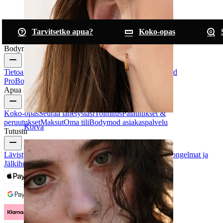
Tarvitsetko apua?
Koko-opas
Bodymod
Tietoa meistä
Blogi
Toimitusehdot
Ota yhteyttä
Bodymod
Pro
Bodymod Creators
Bodymod Arvostelut
Apua & ohjeita
Koko-opas
Seuraa lähetystäsi
Toimitus
Palautukset &
peruutukset
Maksut
Oma tili
Bodymod asiakaspalvelu
Korva
Tutustu
Lävistystyypit
Lävistyskorumateriaalit
Yleiset Lävistysongelmat ja
Jälkihoito