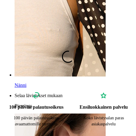
Bananabelli
Korvalehti
Titaani
Nänni
Selaa lävistykset mukaan
Piercings
100 päivän palautusoikeus
Ensiluokkainen palvelu
100 päivän palautusoikeus
Koko lävistysalan paras
avaamattomille tuotteille
asiakaspalvelu