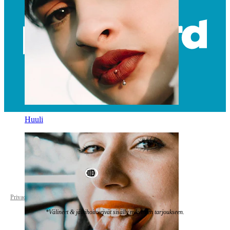
Huuli
World Wide
Privacy policy
Cookie settings
*Välineet & jälkihoito eivät sisälly nykyiseen tarjoukseen.