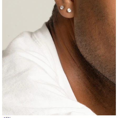
Venytys
14K kultakorut
Osta titaania