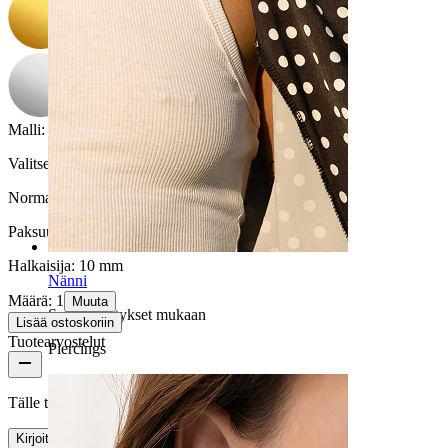
Malli
:
Valitse Malli
Normaali istuvuus
Väljä istuvuus
Paksuus:
1 mm
Halkaisija:
10 mm
Nänni
Määrä: 1
Muuta
Selaa lävistykset mukaan
Lisää ostoskoriin
Tuotearvostelut
Piercings
Tälle tuotteelle ei ole vielä arvosteluja
Kirjoita arvostelu