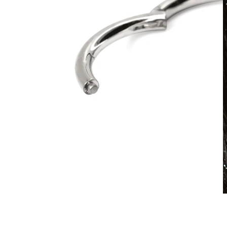
Vedenkestävä
Korvalävistykset