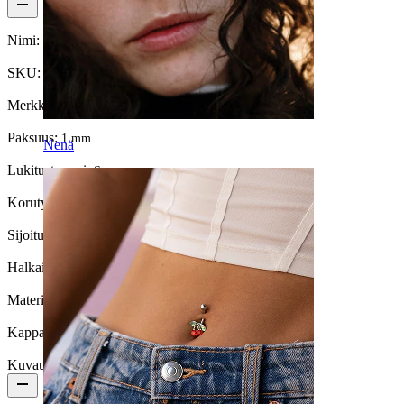
Nimi:
Leveä peilikiilotettu saranallinen rengaspari
SKU:
Ring-248
Merkki:
Bodymod Trend
Paksuus:
1 mm
Nenä
Lukitustyyppi:
Sarana
Korutyyppi:
Rengas, Huggy, Korvakoruparit
Sijoitus:
Korvalehti
Halkaisija:
10 mm
Materiaali:
Kirurginteräs
Kappalemäärä:
2
Kuvaus