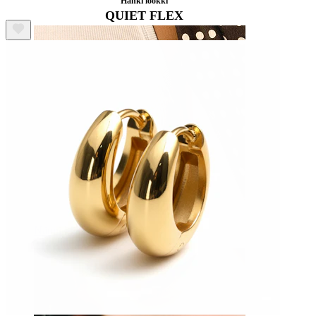
Hanki lookki
QUIET FLEX
Nänni