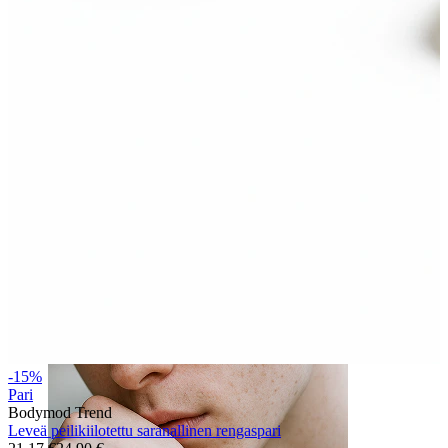
Kieli
-15%
Pari
Bodymod Trend
Leveä peilikiilotettu saranallinen rengaspari