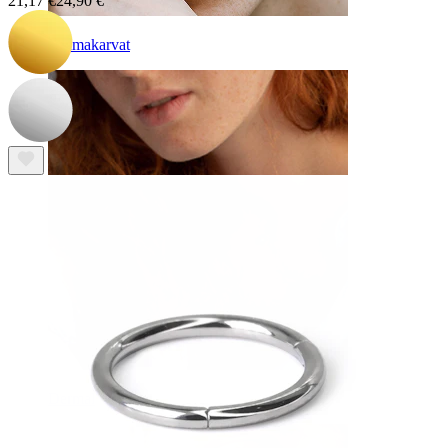
21,17 €
24,90 €
Kulmakarvat
Dermal