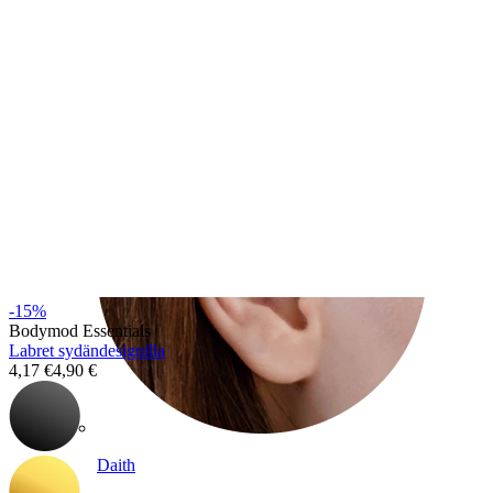
Conch
-15%
Bodymod Essentials
Labret sydändesignilla
4,17 €
4,90 €
Daith