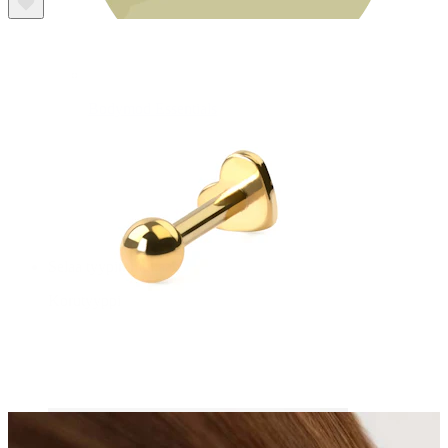
Bodymod Essentials
Osta 4, maksa 3
Selaa tyypin mukaan
Korutyyppi