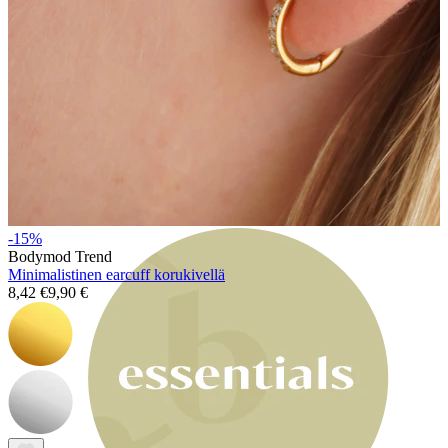
Bodymod Moments
-15%
Bodymod Trend
Minimalistinen earcuff korukivellä
8,42 €
9,90 €