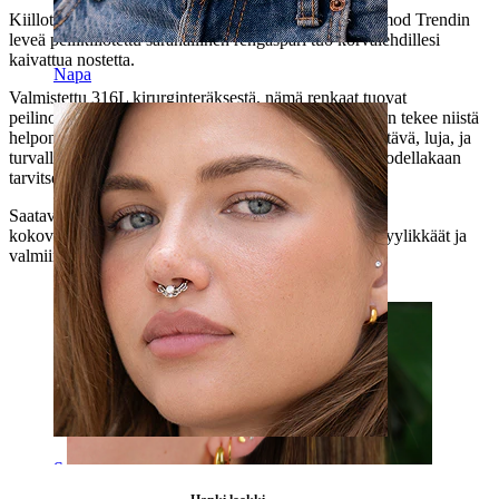
Kiillotettu, leveä, ja mahdoton sivuuttaa. Tämä Bodymod Trendin
leveä peilikiilotettu saranallinen rengaspari tuo korvalehdillesi
kaivattua nostetta.
Napa
Valmistettu 316L kirurginteräksestä, nämä renkaat tuovat
peilinomaista säihkettä, joka säilyy. Saranallinen design tekee niistä
helpon ja varman pidettävän koko päiväksi. Vedenkestävä, luja, ja
turvallinen useimmille ihotyypeille, nämä korut eivät todellakaan
tarvitse huoltamista.
Saatavilla kulta- tai hopeapäällysteisenä monin eri
kokovaihtoehdoin, nämä huggie-renkaat ovat leveät, tyylikkäät ja
valmiina nostamaan korupinosi uudelle tasolle.
Septum