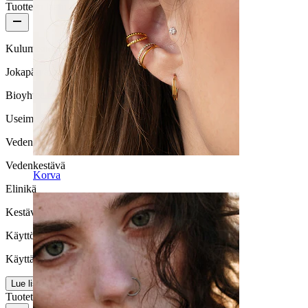
Tuotteen laatu
Kulumisnopeus
Jokapäiväiseen käyttöön
Bioyhteensopivuus
Useimmille ihotyypeille
Vedenkestävyys
Vedenkestävä
Korva
Elinikä
Kestävä
Käyttömukavuus
Käyttäjäystävällinen
Lue lisää
Tuotetiedot