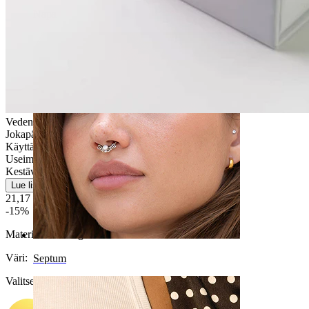
Napa
Vedenkestävä
Jokapäiväiseen käyttöön
Käyttäjäystävällinen
Useimmille ihotyypeille
Kestävä
Lue lisää
21,17 €
24,90 €
-15%
Materiaali:
Kirurginteräs
Väri
:
Septum
Valitse Väri