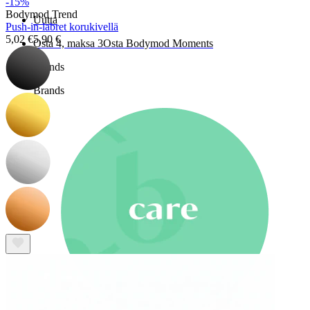
-15%
Bodymod Trend
Uutta
Push-in-labret korukivellä
5,02 €
5,90 €
Osta 4, maksa 3
Osta Bodymod Moments
Brands
Brands