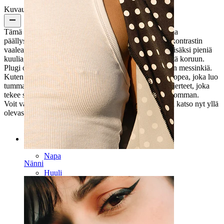
Kuvaus
Tämä plugin etuosa on päällystetty antiikkisen hopealla
päällysteellä. Siitä tulee tumma väri, joka luo vahvan kontrastin
vaaleanpunaiselle jalokivelle. Jalokiven ympärillä on lisäksi pieniä
kuulia, jotka luovat mielenkiintoisen kuvion ja syvyyttä koruun.
Plugi on valmistettu kirurginteräksestä ja sen koriste on messinkiä.
Kuten edellä mainittiin, plugin etuosa on antiikkisen hopea, joka luo
tummat alueet, muuten koru on kiiltävä. Plugissa on kierteet, joka
tekee sen asettamisen venytykseen huomattavasti helpomman.
Voit valita omasi useasta koosta 6-25 mm väliltä, joten katso nyt yllä
olevasta valikosta kaikki saatavilla olevat koot.
Kategoriat
Napa
Nänni
Huuli
Nänni
Industrial
Dermal