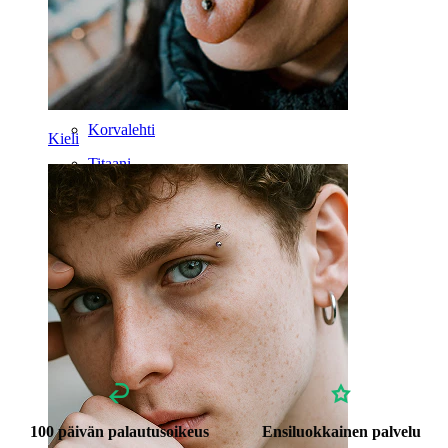
Rengas
Välineet
Bananabelli
Korvalehti
Kieli
Titaani
100 päivän palautusoikeus
Ensiluokkainen palvelu