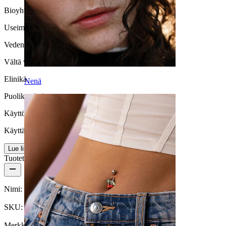
Bioyhteensopivuus
Useimmille ihotyypeille
Vedenkestävyys
Vältä vettä
Elinikä
Nenä
Puolikestävä
Käyttömukavuus
Käyttäjäystävällinen
Lue lisää
Tuotetiedot
Nimi:
Plugi antiikkisella reunalla ja pinkillä jalokivellä
SKU:
Plug-171
Merkki:
Bodymod Trend