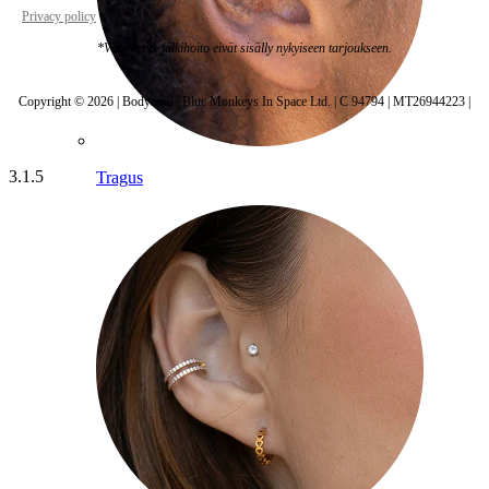
Privacy policy
Cookie settings
*Välineet & jälkihoito eivät sisälly nykyiseen tarjoukseen.
Copyright © 2026 | Bodymod | Blue Monkeys In Space Ltd. | C 94794 | MT26944223 |
3.1.5
Tragus