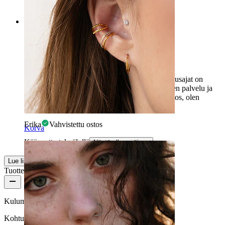
Käännetty tekoälyllä
Näytä alkuperäinen
Rating
SUPER
Upeat plugiparit, olen super onnellinen ja toimitusajat on
pidetty... itse asiassa: jopa etuajassa. Erinomainen palvelu ja
erinomaiset tuotteet. Nähdään varmasti taas: kiitos, olen
erittäin onnellinen.
Erika
Vahvistettu ostos
Korva
Käännetty tekoälyllä
Näytä alkuperäinen
Lue lisää
Tuotteen laatu
Kulumisnopeus
Kohtuulliseen käyttöön