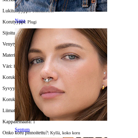
Lukitustyyppi:
Ulkokierteet
Napa
Korutyyppi:
Plugi
Sijoitus:
Venytys
Venytyksen halkaisija:
6 mm.
Materiaali:
Kirurginteräs / Messinki
Väri:
Hopea / Musta
Korukiven väri:
Vaaleanpunainen
Syvyys:
15 mm.
Korukiven tyyppi:
Kuutiollinen zirkonia
Liimattu?:
Kyllä
Kappalemäärä:
1
Septum
Onko koru pinnoitettu?:
Kyllä, koko koru