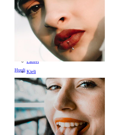
Helix
Korva
Septum
14K kulta
Klipsikorut
Labret
Huuli
Kieli
Nenä
Tragus
Barbelli
Rook
Daith
Hevosenkenkä