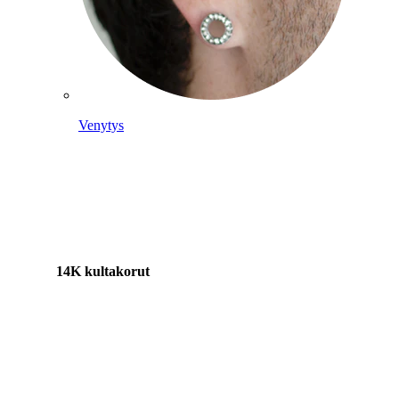
Venytys
14K kultakorut
Osta titaania