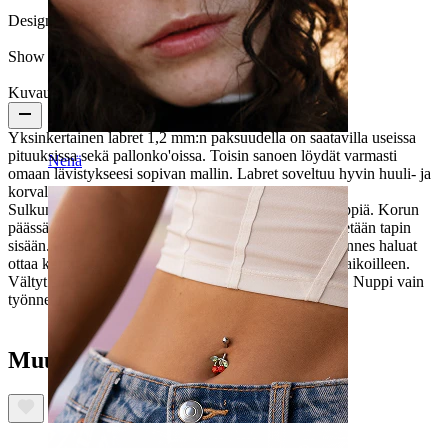
Design:
Yksinkertainen
Show pair option:
Kyllä
Kuvaus
Yksinkertainen labret 1,2 mm:n paksuudella on saatavilla useissa
pituuksissa sekä pallonko'oissa. Toisin sanoen löydät varmasti
Nenä
omaan lävistykseesi sopivan mallin. Labret soveltuu hyvin huuli- ja
korvalävistyksiin takana olevan tasaisen levyn vuoksi.
Sulkumekanismi on koosta riippumatta "push-in"-tyyppiä. Korun
päässä olevaan palloon liittyy pieni nuppi, joka työnnetään tapin
sisään. Nupin käyrä muoto pitää sen kiinni tapissa, kunnes haluat
ottaa korun pois. Nuppi on helppo irrottaa ja asettaa paikoilleen.
Vältyt siis kierteisen lukitusmekanismin näperrykseltä. Nuppi vain
työnnetään paikalleen, kunnes se jää kiinni.
Muut ostivat myös