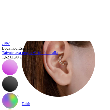
Conch
-15%
Bodymod Essentials
Taivutettava rengas värivalikoimalla
1,62 €
1,90 €
Daith