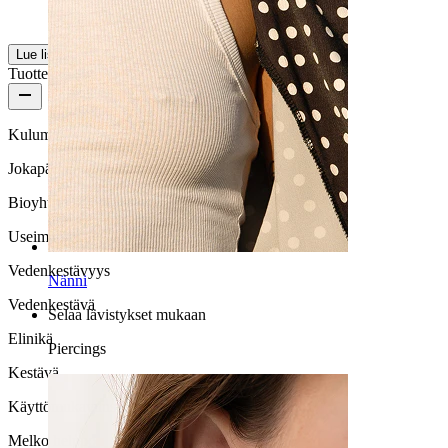
Käännetty tekoälyllä
Näytä alkuperäinen
Lue lisää
Tuotteen laatu
Kulumisnopeus
Jokapäiväiseen käyttöön
Bioyhteensopivuus
Useimmille ihotyypeille
Vedenkestävyys
Nänni
Vedenkestävä
Selaa lävistykset mukaan
Elinikä
Piercings
Kestävä
Käyttömukavuus
Melko helppo