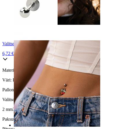
Nenä
Valitse titaaninen
6,72 €
7,90 €
Materiaali:
Kirurginteräs
Väri:
Hopea
Pallon koko
:
Valitse Pallon koko
2 mm
3 mm
Paksuus:
1,2 mm
Pituus
: