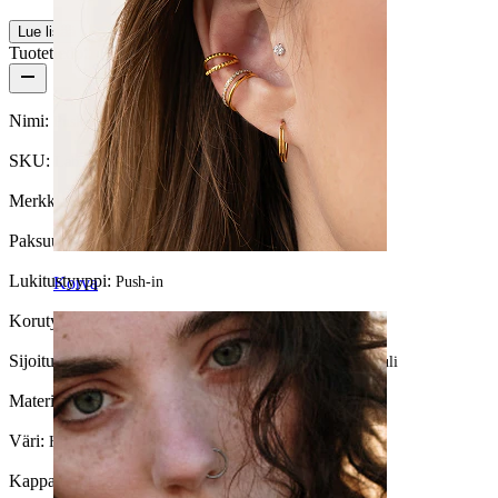
Lue lisää
Tuotetiedot
Nimi:
Push-in-labret kirurginteräksestä
SKU:
Labret-127
Merkki:
Bodymod Essentials
Paksuus:
1,2 mm
Lukitustyyppi:
Korva
Push-in
Korutyyppi:
Labret, Flatback
Sijoitus:
Tragus, Korvalehti, Helix, Conch, Anti-helix, Huuli
Materiaali:
Kirurginteräs
Väri:
Hopea
Kappalemäärä:
1