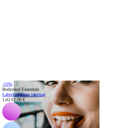
Huuli
-15%
Bodymod Essentials
Labret monissa väreissä
1,62 €
1,90 €