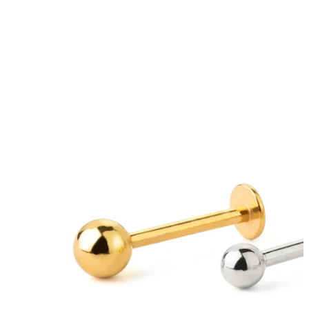
Nänni