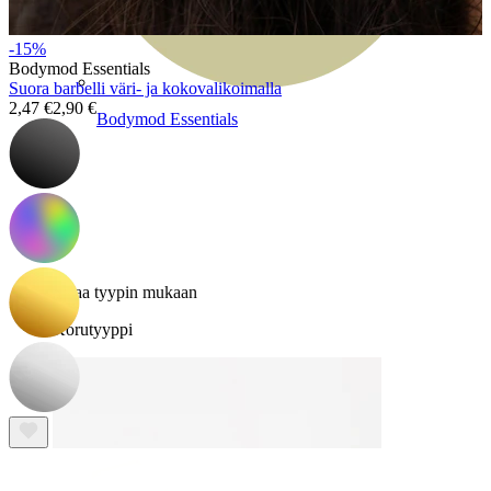
-15%
Bodymod Essentials
Suora barbelli väri- ja kokovalikoimalla
2,47 €
2,90 €
Bodymod Essentials
Osta 4, maksa 3
Selaa tyypin mukaan
Korutyyppi