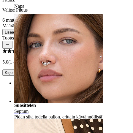
Napa
Valitse Pituus
6 mm
8 mm
10 mm
12 mm
Määrä: 1
Muuta
Lisää ostoskoriin
Tuotearvostelut
5.0
(1 arvostelua)
Kirjoita arvostelu
Rating
Suosittelen
Septum
Pidän siitä todella paljon, erittäin käytännöllistä!
Filipa
Vahvistettu ostos