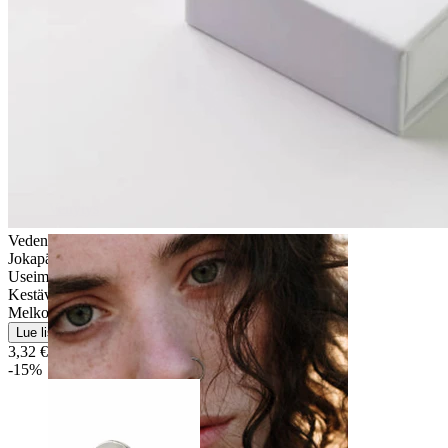
Venytys
Vedenkestävä
Jokapäiväiseen käyttöön
Useimmille ihotyypeille
Kestävä
Melko helppo
Lue lisää
3,32 €
3,90 €
-15%