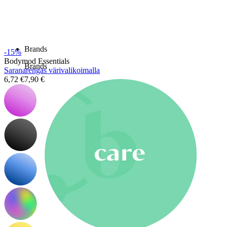
Uutta
Osta 4, maksa 3
Osta Bodymod Moments
Brands
-15%
Bodymod Essentials
Brands
Saranarengas värivalikoimalla
6,72 €
7,90 €