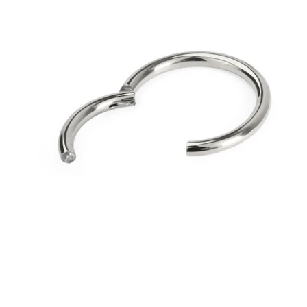
Venytys
14K kultakorut
Osta titaania