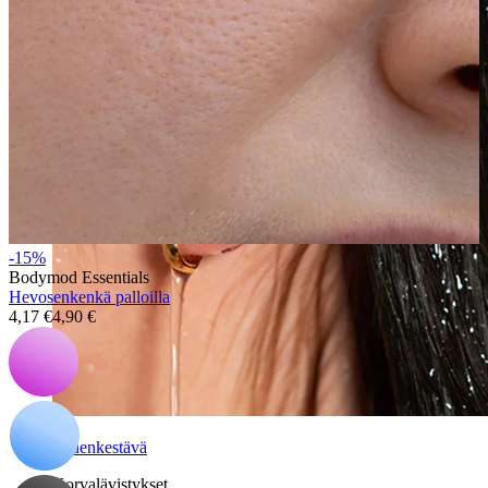
-15%
Bodymod Essentials
Hevosenkenkä palloilla
4,17 €
4,90 €
Vedenkestävä
Korvalävistykset