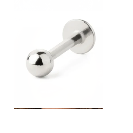
Napa
Septum