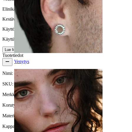
Elinikä
Kestävä
Käyttömukavuus
Käyttäjäystävällinen
Lue lisää
Tuotetiedot
Venytys
Nimi:
Riipus tähdellä
SKU:
Charm-09
Merkki:
Bodymod Trend
Korutyyppi:
Riipus
Materiaali:
Titaani
Kappalemäärä:
1