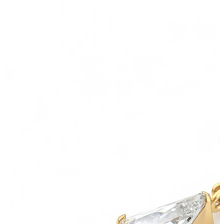
Venytys
14K kultakorut
Osta titaania