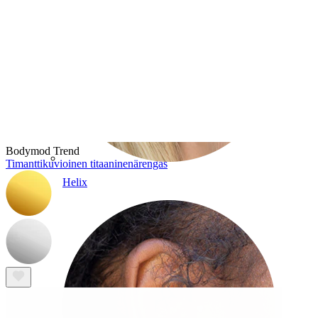
Bodymod Trend
Timanttikuvioinen titaaninenärengas
Helix