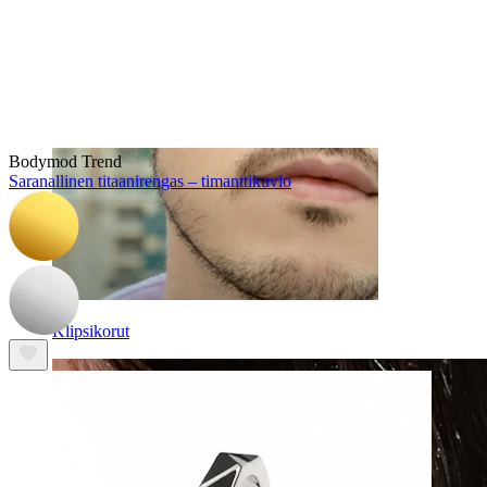
Bodymod Trend
Saranallinen titaanirengas – timanttikuvio
Klipsikorut