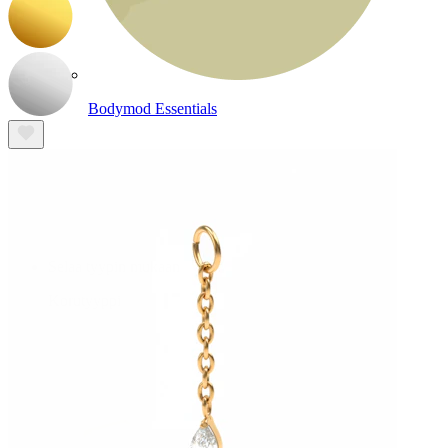
Bodymod Essentials
Osta 4, maksa 3
Selaa tyypin mukaan
Korutyyppi