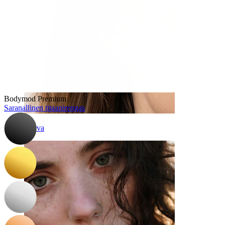
Bodymod Premium
Saranallinen titaanirengas
Korva