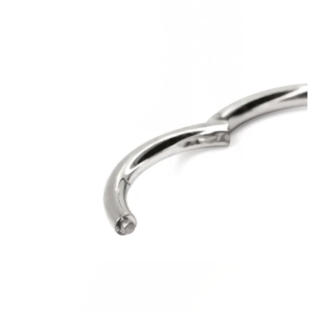
Nänni
Selaa lävistykset mukaan
Piercings