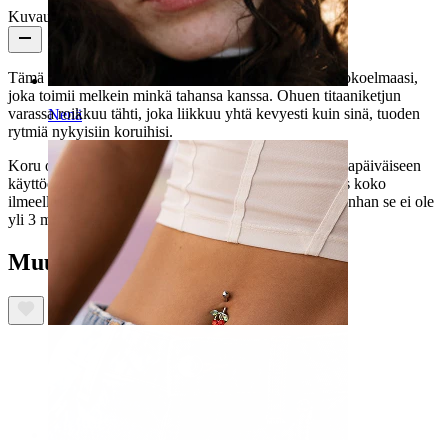
Kuvaus
Tämä riipus tähdellä on hienovarainen ylennys korukokoelmaasi,
joka toimii melkein minkä tahansa kanssa. Ohuen titaaniketjun
varassa roikkuu tähti, joka liikkuu yhtä kevyesti kuin sinä, tuoden
Nenä
rytmiä nykyisiin koruihisi.
Koru on hypoallergeeninen, vedenkestävä ja tehty jokapäiväiseen
käyttöön. Pieni yksityiskohta, joka on viimeinen silaus koko
ilmeellesi. Voit liu'uttaa lenkin lempirengaskoruusi, kunhan se ei ole
yli 3 mm paksu.
Muut ostivat myös