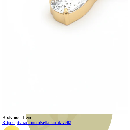
Bodymod Moments
Bodymod Trend
Riipus pisaranmuotoisella korukivellä