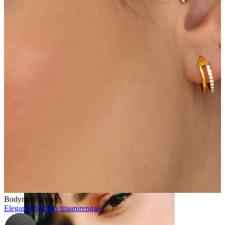
Nänni
Bodymod Trend
Elegantti tahokas titaanirengas