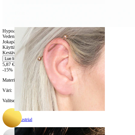
Daith
Hypoallergeeninen
Vedenkestävä
Jokapäiväiseen käyttöön
Käyttäjäystävällinen
Kestävä
Lue lisää
5,87 €
6,90 €
-15%
Materiaali:
Titaani
Väri
:
Valitse Väri
Industrial