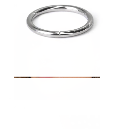
Napa
Septum