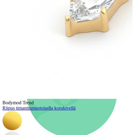
Uutta
Osta 4, maksa 3
Osta Bodymod Moments
Brands
Brands
Bodymod Trend
Riipus timantinmuotoisella korukivellä