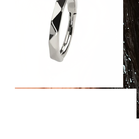
Vedenkestävä
Korvalävistykset