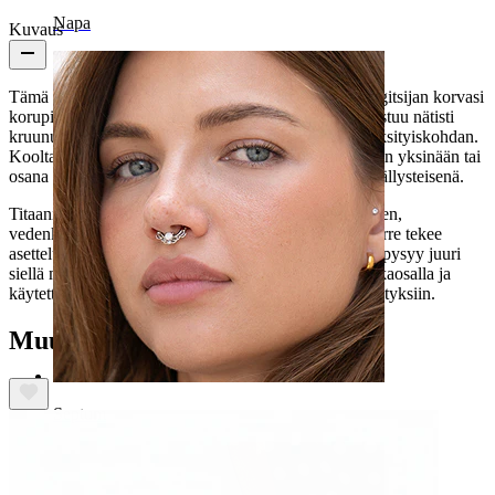
Napa
Kuvaus
Tämä titaanilabret tähtikivellä luo selkeän katseenvangitsijan korvasi
korupinoon. Yksi tähdenmuotoiseksi hiottu korukivi istuu nätisti
kruunuistutuksen avulla, tuoden koruun rauhallisen yksityiskohdan.
Kooltaan pieni koru on helppo pinota ja se toimii hyvin yksinään tai
osana muita suosikkejasi. Saatavilla kulta- ja hopeapäällysteisenä.
Titaanimateriaalinsa ansiosta koru on hypoallergeeninen,
vedenkestävä ja riittävän luja arkikäyttöönkin. Sisäkierre tekee
asettelusta sulavaa ja istuvuudesta varmaa, joten koru pysyy juuri
siellä missä sen pitää. Koru on suunniteltu flatback-takaosalla ja
käytettäväksi conch-, helix-, korvalehti- ja tragus-lävistyksiin.
Muut ostivat myös
Septum