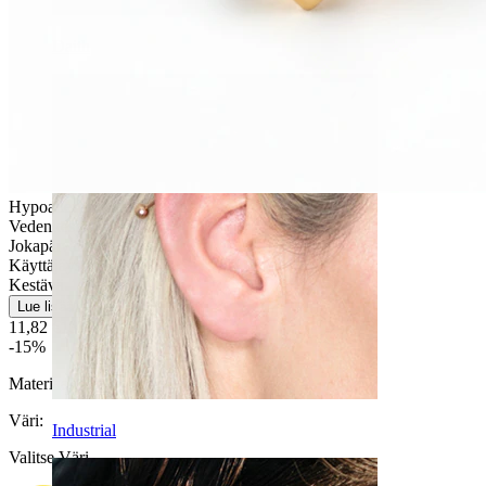
Daith
Hypoallergeeninen
Vedenkestävä
Jokapäiväiseen käyttöön
Käyttäjäystävällinen
Kestävä
Lue lisää
11,82 €
13,90 €
-15%
Materiaali:
Titaani
Väri
:
Industrial
Valitse Väri