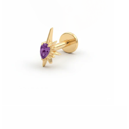
Venytys
14K kultakorut
Osta titaania