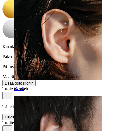
Korukiven väri:
Läpinäkyvä
Paksuus:
1 mm
Pituus:
6 mm
Määrä: 1
Muuta
Lisää ostoskoriin
Rook
Tuotearvostelut
Tälle tuotteelle ei ole vielä arvosteluja
Kirjoita arvostelu
Tuotteen laatu