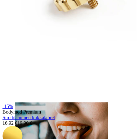
Huuli
-15%
Bodymod Premium
Siro titaaninen kukkalabret
16,92 €
19,90 €