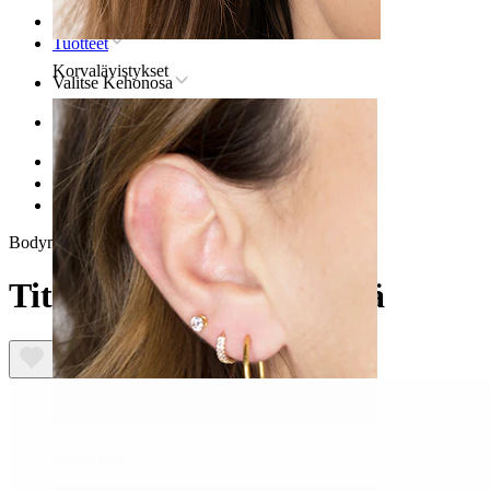
Etusivu
Tuotteet
Korvalävistykset
Valitse Kehonosa
Korva
Helix
Titaaninen helix-lävistyskoru
Titaanilabret tähtikivellä
Bodymod Premium
Titaanilabret tähtikivellä
Korvalehti