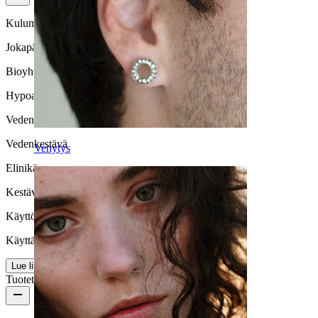
Kulumisnopeus
Jokapäiväiseen käyttöön
Bioyhteensopivuus
Hypoallergeeninen
Vedenkestävyys
Vedenkestävä
Venytys
Elinikä
Kestävä
Käyttömukavuus
Käyttäjäystävällinen
Lue lisää
Tuotetiedot