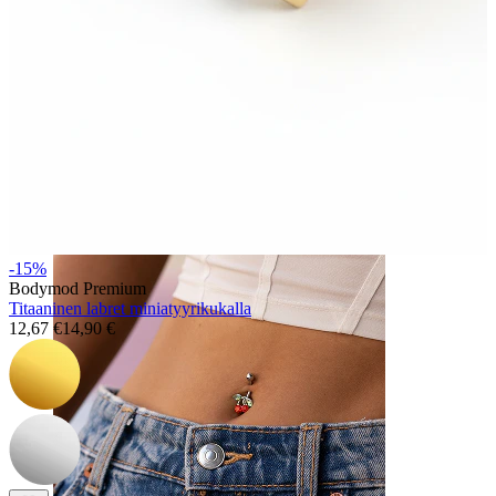
Nenä
-15%
Bodymod Premium
Titaaninen labret miniatyyrikukalla
12,67 €
14,90 €