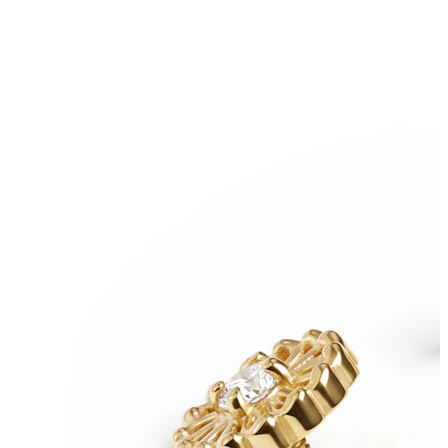
Nänni