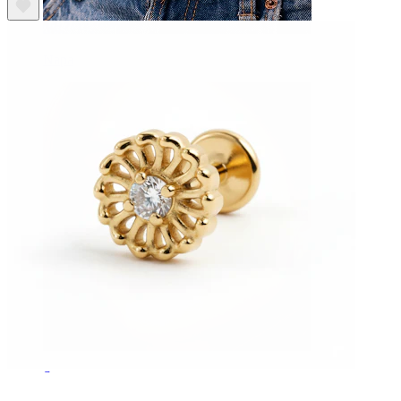
Napa
Septum