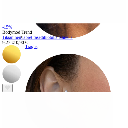
-15%
Bodymod Trend
Titaaninen labret fasettihiotulla tähdellä
9,27 €
10,90 €
Tragus