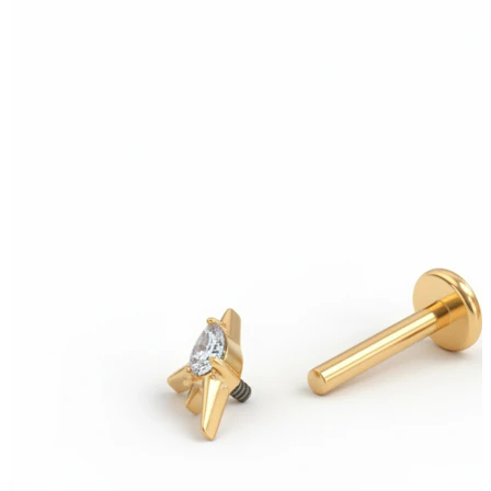
Uutta
Osta 4, maksa 3
Osta Bodymod Moments
Brands
Brands