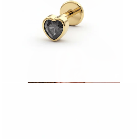
Conch
Daith