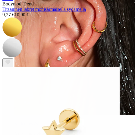
Bodymod Trend
Titaaninen labret monisärmäisellä sydämellä
9,27 €
10,90 €
Vedenkestävä
Korvalävistykset