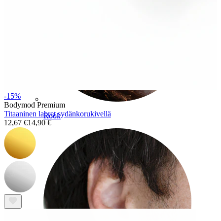
-15%
Bodymod Premium
Titaaninen labret sydänkorukivellä
Rook
12,67 €
14,90 €