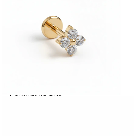
Nänni
Selaa lävistykset mukaan
Piercings