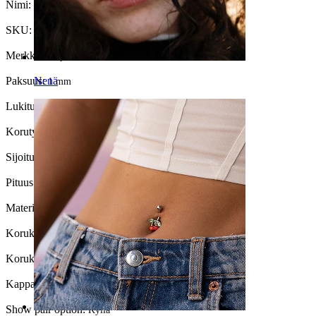
Nimi:
Titaanilabret tähtikivellä
SKU:
Labret-262
Merkki:
Bodymod Premium
Paksuus:
Nenä
1 mm
Lukitustyyppi:
Sisäkierteet
Korutyyppi:
Minilabret, Labret, Flatback
Sijoitus:
Tragus, Korvalehti, Helix, Conch
Pituus:
6 mm
Materiaali:
Titaani
Korukiven väri:
Läpinäkyvä
Korukiven tyyppi:
Kuutiollinen zirkonia
Kappalemäärä:
1
Show pair option:
Kyllä