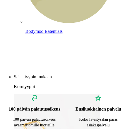
Bodymod Essentials
Osta 4, maksa 3
Selaa tyypin mukaan
Korutyyppi
100 päivän palautusoikeus
Ensiluokkainen palvelu
100 päivän palautusoikeus
Koko lävistysalan paras
avaamattomille tuotteille
asiakaspalvelu