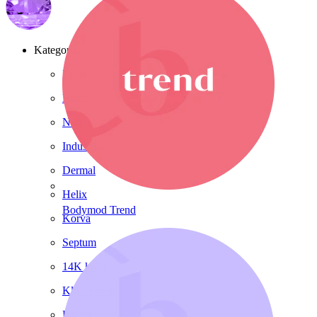
Kategoriat
Napa
Huuli
Nänni
Industrial
Dermal
Helix
Bodymod Trend
Korva
Septum
14K kulta
Klipsikorut
Labret