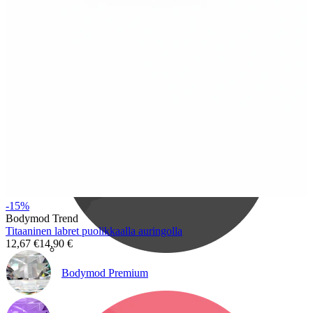
Bodymod Care
-15%
Bodymod Trend
Titaaninen labret puolikkaalla auringolla
12,67 €
14,90 €
Bodymod Premium