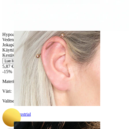
Daith
Hypoallergeeninen
Vedenkestävä
Jokapäiväiseen käyttöön
Käyttäjäystävällinen
Kestävä
Lue lisää
5,87 €
6,90 €
-15%
Materiaali:
Titaani
Väri
:
Valitse Väri
Industrial