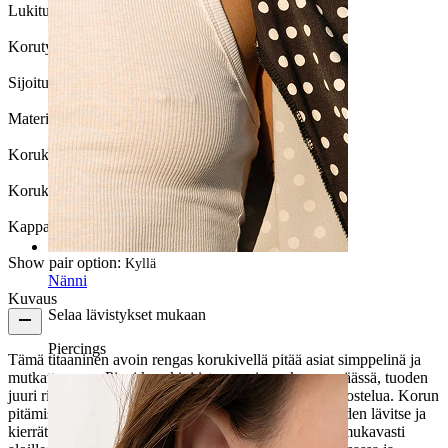
Lukitustyyppi:
Muu
Korutyyppi:
Rengas, Avoin rengas, Huggy
Sijoitus:
Korvalehti
Materiaali:
Titaani
Korukiven väri:
Läpinäkyvä
Korukiven tyyppi:
Kuutiollinen zirkonia
Kappalemäärä:
1
Show pair option:
Kyllä
Nänni
Kuvaus
Selaa lävistykset mukaan
Piercings
Tämä titaaninen avoin rengas korukivellä pitää asiat simppelinä ja
mutkattomana. Pieni korukivi istuu avoimen kaaren päässä, tuoden
juuri riittävästi hienoa yksityiskohtaa ilman liikaa hienostelua. Korun
pitämiseksi työnnät vain avoimen päätyosan korvalehden lävitse ja
kierrät korua, kunnes se suuntaa eteenpäin ja asettuu mukavasti