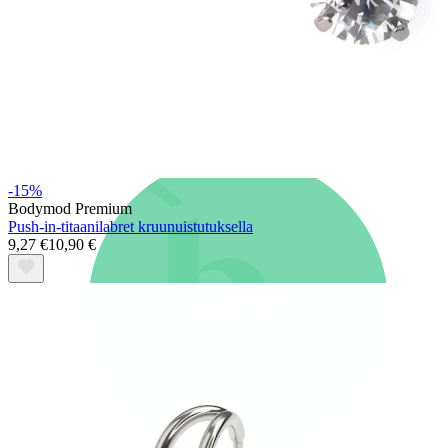
Uutta
Osta 4, maksa 3
Osta Bodymod Moments
Brands
Brands
-15%
Bodymod Premium
Push-in-titaanilabret kruunuistutuksella
9,27 €
10,90 €