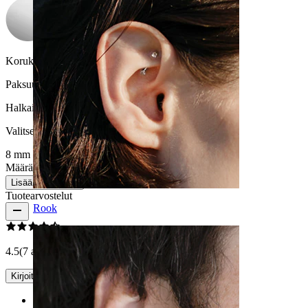
Korukiven väri:
Läpinäkyvä
Paksuus:
1 mm
Halkaisija
:
Valitse Halkaisija
8 mm
Määrä: 1
Muuta
Lisää ostoskoriin
Tuotearvostelut
Rook
4.5
(7 arvostelua)
Kirjoita arvostelu
Rating