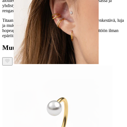
aloilleen. Sopii erinomaisesti korvalehden ylä- tai alaosassa ja
yhdistyy luontevasti mihin tahansa muihin käyttämiisi
rengaskoruihin.
Titaanista valmistettu koru on hypoallergeeninen, vedenkestävä, luja
ja mukava päivittäisessä käytössä. Saatavilla kulta- tai
hopeapäällysteisenä, tämä on koru, jonka nappaat käyttöön ilman
epäröintiä.
Muut ostivat myös
Korva