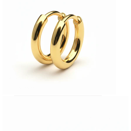
Bodymod Essentials
Osta 4, maksa 3
Selaa tyypin mukaan
Korutyyppi