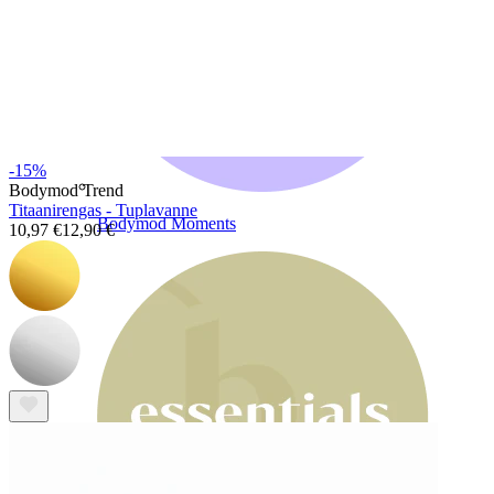
-15%
Bodymod Trend
Titaanirengas - Tuplavanne
Bodymod Moments
10,97 €
12,90 €