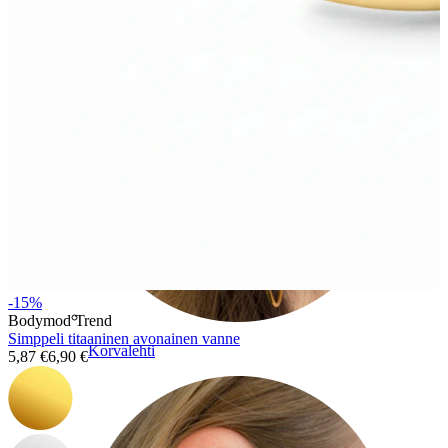
-15%
Bodymod Trend
Simppeli titaaninen avonainen vanne
Korvalehti
5,87 €
6,90 €