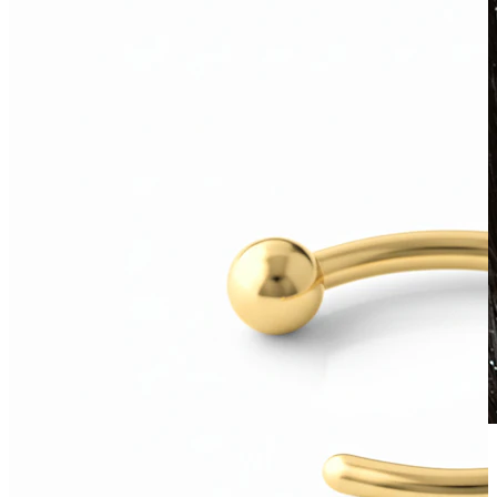
Vedenkestävä
Korvalävistykset