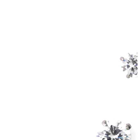
Venytys
14K kultakorut
Osta titaania