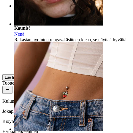
Rating
Kaunis!
Nenä
Rakastan avointen rengas-käsitteen ideaa, se näyttää hyvältä
ja erilaiselta.
Joana
Vahvistettu ostos
Käännetty tekoälyllä
Näytä alkuperäinen
Lue lisää
Tuotteen laatu
Kulumisnopeus
Jokapäiväiseen käyttöön
Bioyhteensopivuus
Hypoallergeeninen