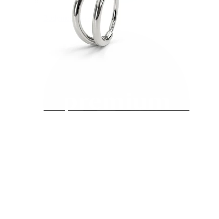
Bodymod Care
Bodymod Premium