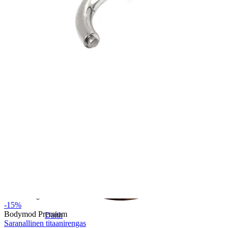
Conch
-15%
Bodymod Premium
Daith
Saranallinen titaanirengas