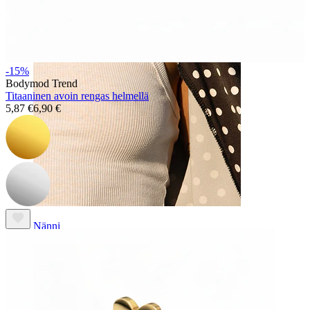
-15%
Bodymod Trend
Titaaninen avoin rengas helmellä
5,87 €
6,90 €
Nänni