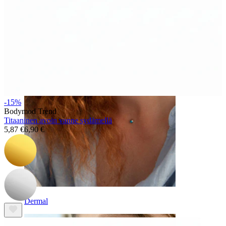
Kulmakarvat
-15%
Bodymod Trend
Titaaninen avoin vanne sydämellä
5,87 €
6,90 €
Dermal