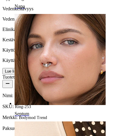
Napa
Vedenkestävyys
Vedenkestävä
Elinikä
Kestävä
Käyttömukavuus
Käyttäjäystävällinen
Lue lisää
Tuotetiedot
Nimi:
Titaaninen avoin rengas korukivellä
SKU:
Ring-253
Septum
Merkki:
Bodymod Trend
Paksuus:
1 mm