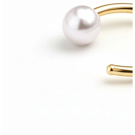
Napa
Septum