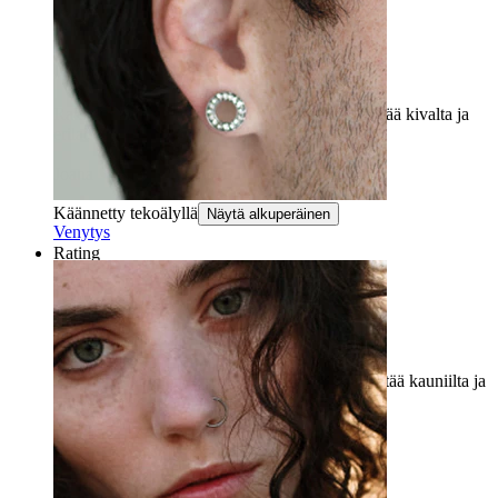
Kaunis!
Rakastin avointen renkaiden konseptia, se näyttää kivalta ja
erilaiselta.
Joana
Vahvistettu ostos
Käännetty tekoälyllä
Näytä alkuperäinen
Venytys
Rating
Kaunis!
Rakastan avointen renkaiden konseptia, se näyttää kauniilta ja
erilaiselta.
Joana
Vahvistettu ostos
Käännetty tekoälyllä
Näytä alkuperäinen