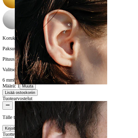
Korukiven väri:
white pearl
Paksuus:
1,2 mm
Pituus
:
Valitse Pituus
6 mm
8 mm
Määrä: 1
Muuta
Lisää ostoskoriin
Rook
Tuotearvostelut
Tälle tuotteelle ei ole vielä arvosteluja
Kirjoita arvostelu
Tuotteen laatu