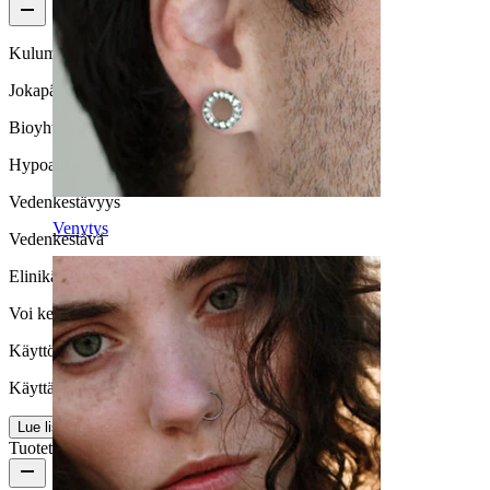
Kulumisnopeus
Jokapäiväiseen käyttöön
Bioyhteensopivuus
Hypoallergeeninen
Vedenkestävyys
Venytys
Vedenkestävä
Elinikä
Voi kestää eliniän
Käyttömukavuus
Käyttäjäystävällinen
Lue lisää
Tuotetiedot