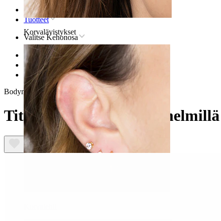
Etusivu
Tuotteet
Korvalävistykset
Valitse Kehonosa
Huuli
Titaaniset huulilävistyskorut
Titaaninen bananabelli helmillä
Bodymod Trend
Titaaninen bananabelli helmillä
Korvalehti