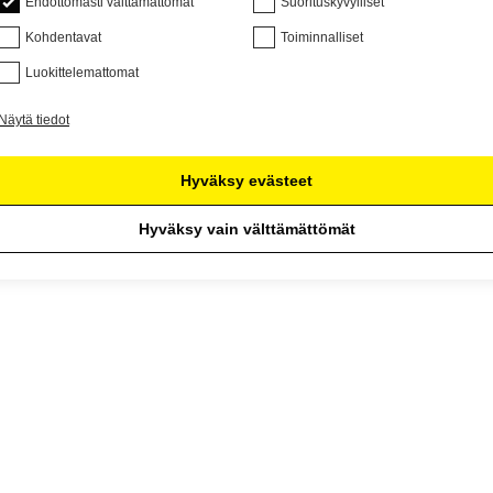
Ehdottomasti välttämättömät
Suorituskyvylliset
Kohdentavat
Toiminnalliset
Luokittelemattomat
Näytä tiedot
Hyväksy evästeet
Hyväksy vain välttämättömät