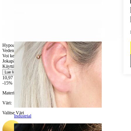
Daith
Hypoallergeeninen
Vedenkestävä
Voi kestää eliniän
Jokapäiväiseen käyttöön
Käyttäjäystävällinen
Lue lisää
10,97 €
12,90 €
-15%
Materiaali:
Titaani
Väri
:
Valitse Väri
Industrial