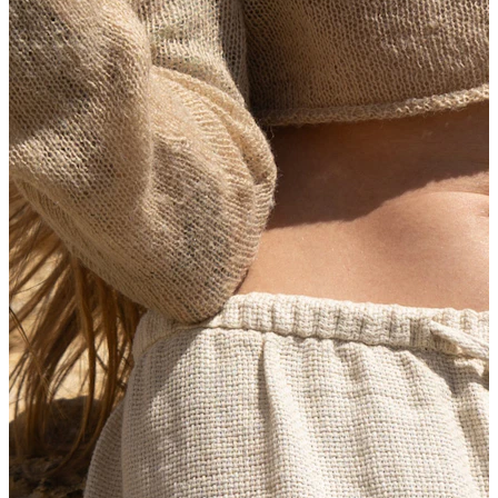
Uutta
Osta 4, maksa 3
Osta Bodymod Moments
Brands
Brands