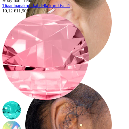
Bodymod Trend
Titaaninapakoru kahdella korukivellä
10,12 €
11,90 €
Helix