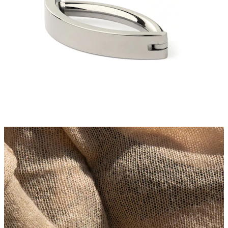
Venytys
14K kultakorut
Osta titaania