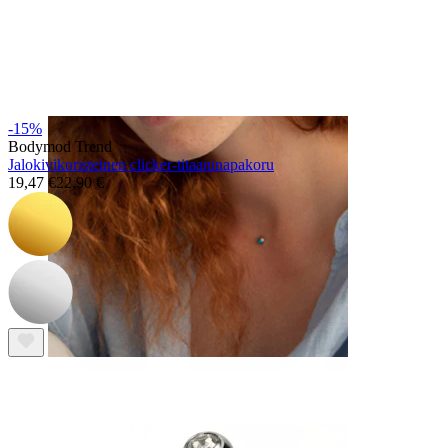
Kulmakarvat
-15%
Bodymod Trend
Jalokivikoristeinen clicker-titaaninapakoru
19,47 €
22,90 €
Dermal