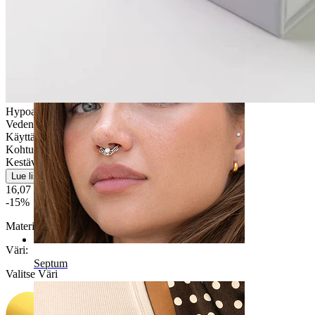
Napa
Hypoallergeeninen
Vedenkestävä
Käyttäjäystävällinen
Kohtuulliseen käyttöön
Kestävä
Lue lisää
16,07 €
18,90 €
-15%
Materiaali:
Titaani
Väri
:
Septum
Valitse Väri