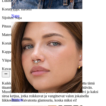
Lukitustyyppi:
Sisäkierteet
Korutyyppi:
Barbelli
Napa
Sijoitus:
Napa
Pituus:
10 mm
Materiaali:
Titaani
Korukiven väri:
Läpinäkyvä
Kappalemäärä:
1
Yläpallo:
5 mm
Kuvaus
Kaikki
napakorut
eivät ole tehty kääntämään päitä, mutta tämä
titaaninen
napakoru
ketjuilla ja korukivillä ymmärsi tehtävän.
Muodikas titaaninen barbelli, jossa on säihkyvä korukivi ja kaksi
siroa ketjua, jotka roikkuvat ja vangitsevat valon jokaisella
Septum
liikkeellään. Vaivatonta glamouria, koska miksi ei!