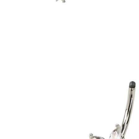
Conch
Daith