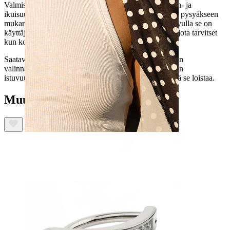
Valmistettu titaanista (se hypoallergeeninen sekä veden- ja
ikuisuudenkestävä materiaali), koru on riittävän vahva pysyäkseen
mukanasi läpi pitkät yöt ja seikkailut. Sisäkierteensä avulla se on
käyttäjäystävällinen ja tyylikäs, koska viimeinen asia, jota tarvitset
kun koitat näyttää hyvältä on ylimääräinen draama.
Saatavilla kulta- tai hopeapäällysteisenä, jotta sinulla on
valinnanvaraa. Lisäksi, Bodymod Premiumin saumaton
istuvuus tekee korusta yhtä hyvän puettavan kuin miltä se loistaa.
Muut ostivat myös
Nänni