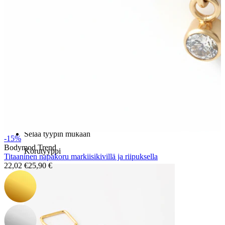
Bodymod Essentials
Osta 4, maksa 3
Selaa tyypin mukaan
-15%
Bodymod Trend
Korutyyppi
Titaaninen napakoru markiisikivillä ja riipuksella
22,02 €
25,90 €