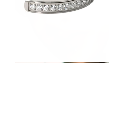
Huuli