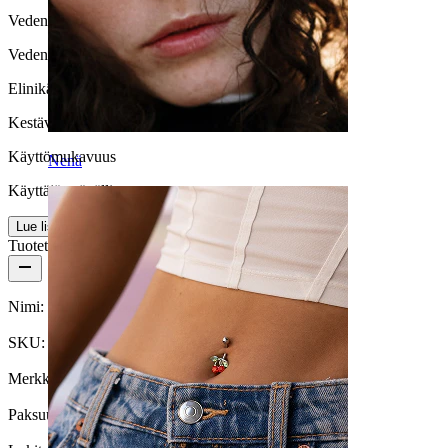
Vedenkestävyys
Vedenkestävä
Elinikä
Kestävä
Käyttömukavuus
Nenä
Käyttäjäystävällinen
Lue lisää
Tuotetiedot
Nimi:
Titaaninen napakoru ketjuilla ja korukivillä
SKU:
Belly-564
Merkki:
Bodymod Premium
Paksuus:
1,6 mm