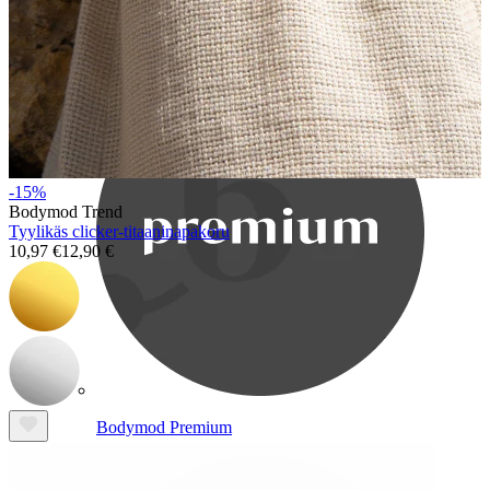
Bodymod Care
-15%
Bodymod Trend
Tyylikäs clicker-titaaninapakoru
10,97 €
12,90 €
Bodymod Premium