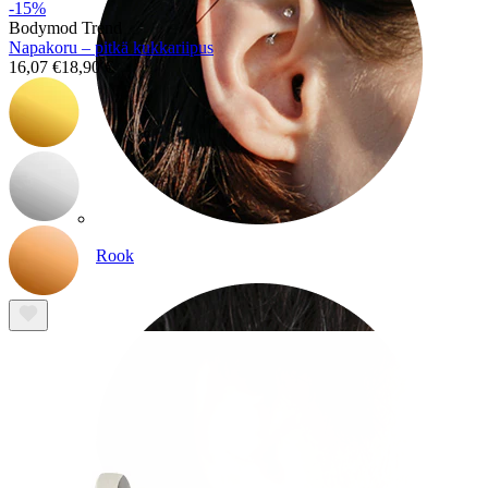
-15%
Bodymod Trend
Napakoru – pitkä kukkariipus
16,07 €
18,90 €
Rook