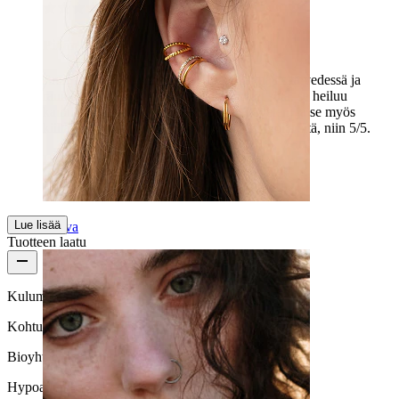
Pidän siitä
Juuri mitä olen etsinyt, jotta voisin käyttää sitä vedessä ja
rannalla. Ystäväni on täysin haltioitunut siitä, se heiluu
kauniisti kahden ketjun kanssa, kun kävelen, ja se myös
kiiltää kauniisti. Jos vesi todella ei vahingoita sitä, niin 5/5.
Lilla
Vahvistettu ostos
Käännetty tekoälyllä
Näytä alkuperäinen
Lue lisää
Korva
Tuotteen laatu
Kulumisnopeus
Kohtuulliseen käyttöön
Bioyhteensopivuus
Hypoallergeeninen