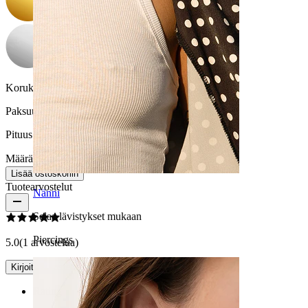
Korukiven väri:
Läpinäkyvä
Paksuus:
1,6 mm
Pituus:
10 mm
Määrä: 1
Muuta
Lisää ostoskoriin
Tuotearvostelut
Nänni
Selaa lävistykset mukaan
Piercings
5.0
(1 arvostelua)
Kirjoita arvostelu
Rating