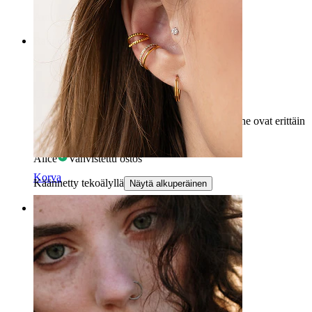
Annika
Vahvistettu ostos
Rating
Liian ulkoneva, mutta kaunis
Korut ovat liian ulkonevia makuuni, mutta silti ne ovat erittäin
kauniita!
Alice
Vahvistettu ostos
Korva
Käännetty tekoälyllä
Näytä alkuperäinen
Rating
Täydellinen
Erittäin kaunis