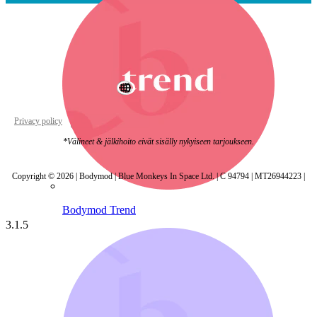
World Wide
Privacy policy
Cookie settings
*Välineet & jälkihoito eivät sisälly nykyiseen tarjoukseen.
Copyright © 2026 | Bodymod | Blue Monkeys In Space Ltd. | C 94794 | MT26944223 |
Bodymod Trend
3.1.5