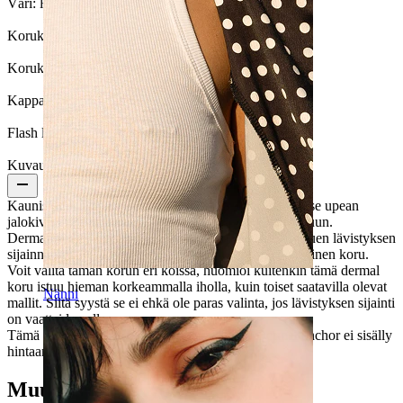
Väri:
Hopea
Korukiven väri:
Läpinäkyvä
Korukiven tyyppi:
Kuutiollinen zirkonia
Kappalemäärä:
1
Flash label:
Ota 3, Maksa 2
Kuvaus
Kaunis dermal koru valmiina olevaan anchoriin. Valitse upean
jalokiven värin itsellesi, saatavilla on värejä joka makuun.
Dermal anchor voi olla missävain kehon osassa, riippuen lävistyksen
sijainnista, sinun täytyy valita oikeankokoinen ja -tyylinen koru.
Voit valita tämän korun eri koissa, huomioi kuitenkin tämä dermal
koru istuu hieman korkeammalla iholla, kuin toiset saatavilla olevat
Nänni
mallit. Siitä syystä se ei ehkä ole paras valinta, jos lävistyksen sijainti
on vaatteiden alla.
Tämä dermal irtopää on kirurginteräksinen. Dermal anchor ei sisälly
hintaan.
Muut ostivat myös