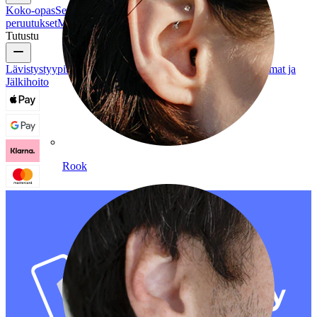
Koko-opas
Seuraa lähetystäsi
Toimitus
Palautukset &
peruutukset
Maksut
Oma tili
Bodymod asiakaspalvelu
Tutustu
Lävistystyypit
Lävistyskorumateriaalit
Yleiset Lävistysongelmat ja
Jälkihoito
Rook