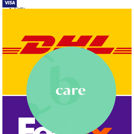
Uutta
Osta 4, maksa 3
Osta Bodymod Moments
Brands
Brands