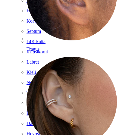
Dermal
Helix
Korva
Septum
14K kulta
Tragus
Klipsikorut
Labret
Kieli
Nenä
Tragus
Barbelli
Rook
Daith
Hevosenkenkä