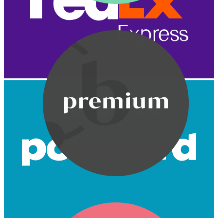
Bodymod Care
Bodymod Premium