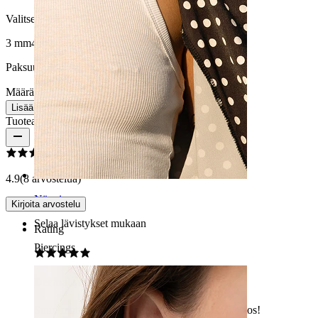
Valitse Pallon koko
3 mm
4 mm
5 mm
Paksuus:
1,2 mm (sopii 1,6 mm:n dermaliin)
Määrä: 1
Muuta
Lisää ostoskoriin
Tuotearvostelut
4.9
(8 arvostelua)
Nänni
Kirjoita arvostelu
Selaa lävistykset mukaan
Rating
Piercings
Dermal suurella jalokivellä
Suuri mutta kuitenkin mukava kantaa. Hyvä ostos!