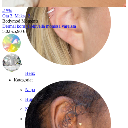
-15%
Ota 3, Maksa 2
Bodymod Moments
Dermal koru jalokivellä monissa väreissä
5,02 €
5,90 €
Helix
Kategoriat
Napa
Huuli
Nänni
Industrial