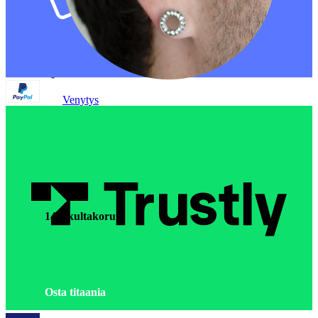
Venytys
14K kultakorut
Osta titaania