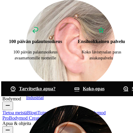
100 päivän palautusoikeus
Ensiluokkainen palvelu
100 päivän palautusoikeus
Koko lävistysalan paras
avaamattomille tuotteille
asiakaspalvelu
Tarvitsetko apua?
Koko-opas
Industrial
Bodymod
Tietoa meistä
Blogi
Toimitusehdot
Ota yhteyttä
Bodymod
Pro
Bodymod Creators
Bodymod Arvostelut
Apua & ohjeita