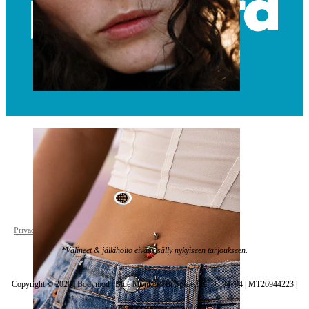
Nenä
World Wide
Privacy policy
Cookie settings
*Välineet & jälkihoito eivät sisälly nykyiseen tarjoukseen.
Copyright © 2026 | Bodymod | Blue Monkeys In Space Ltd. | C 94794 | MT26944223 |