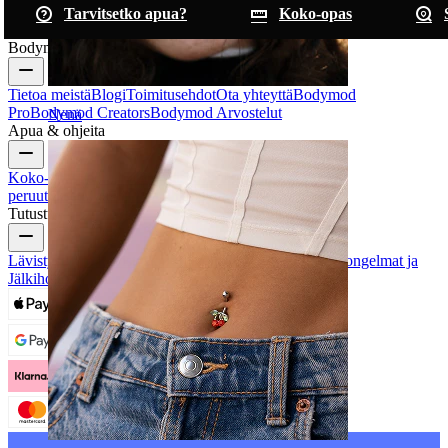
Tarvitsetko apua?
Koko-opas
Bodymod
Tietoa meistä
Blogi
Toimitusehdot
Ota yhteyttä
Bodymod
Pro
Bodymod Creators
Bodymod Arvostelut
Nenä
Apua & ohjeita
Koko-opas
Seuraa lähetystäsi
Toimitus
Palautukset &
peruutukset
Maksut
Oma tili
Bodymod asiakaspalvelu
Tutustu
Lävistystyypit
Lävistyskorumateriaalit
Yleiset Lävistysongelmat ja
Jälkihoito