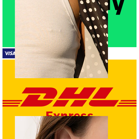
Nänni
Selaa lävistykset mukaan
Piercings