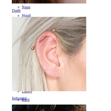
Napa
Daith
Huuli
Nänni
Industrial
Dermal
Helix
Korva
Septum
14K kulta
Klipsikorut
Labret
Industrial
Kieli
Nenä