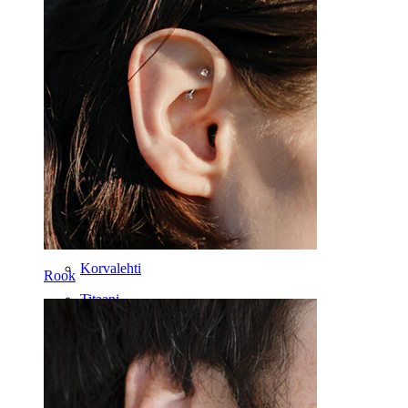
Tragus
Barbelli
Rook
Daith
Hevosenkenkä
Rengas
Välineet
Bananabelli
Korvalehti
Rook
Titaani