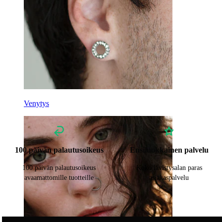
Venytys
100 päivän palautusoikeus
Ensiluokkainen palvelu
100 päivän palautusoikeus
Koko lävistysalan paras
avaamattomille tuotteille
asiakaspalvelu