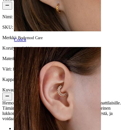
Nimi:
Hemostaattiset pihdit
SKU:
Tool-27
Merkki:
Bodymod Care
Conch
Korutyyppi:
Väline
Materiaali:
Ruostumaton teräs
Väri:
Hopea
Kappalemäärä:
1
Kuvaus
Hemostaattiset pihdit ovat tarpeelliset lävistysalan ammattilaisille.
Tämän välineen pituus on 14 cm ja mallissa on 3-vaiheinen
lukkomekanismi. Valmistettu ruostumattomasta teräksestä, ja
voidaan steriloida autoklaavissa.
Kategoriat