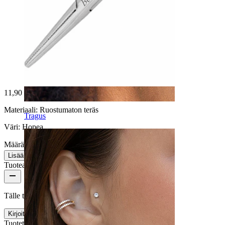
11,90 €
Materiaali:
Ruostumaton teräs
Tragus
Väri:
Hopea
Määrä: 1
Muuta
Lisää ostoskoriin
Tuotearvostelut
Tälle tuotteelle ei ole vielä arvosteluja
Kirjoita arvostelu
Tuotetiedot