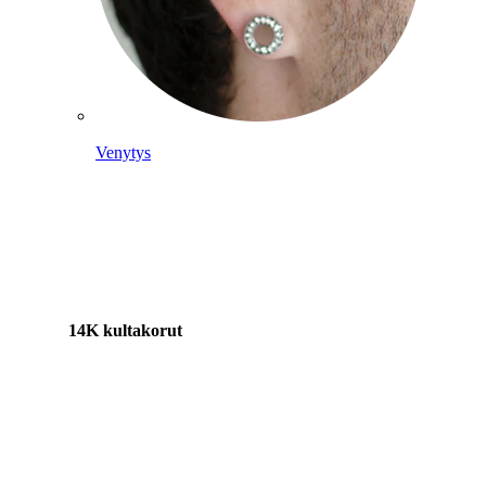
Venytys
14K kultakorut
Osta titaania