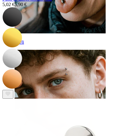
5,02 €
5,90 €
Kieli