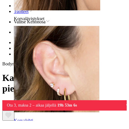
Etusivu
Tuotteet
Korvalävistykset
Valitse Kehonosa
Korva
Helix
Titaaninen helix-lävistyskoru
Kaareva titaanilabret pienenevillä korukivillä
Bodymod Premium
Kaareva titaanilabret
pienenevillä korukivillä
Ota 3, maksa 2 – aikaa jäljellä
19h 53m 6s
Korvalehti