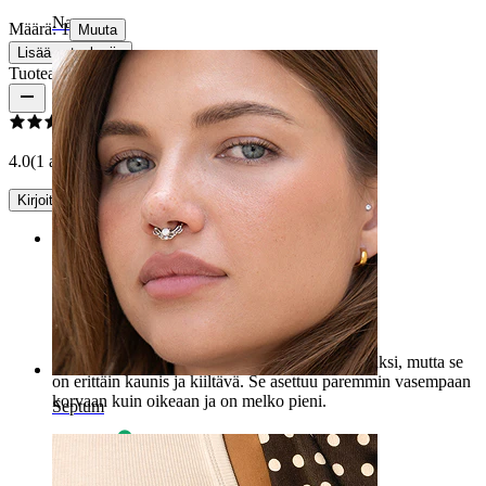
Napa
Määrä: 1
Muuta
Lisää ostoskoriin
Tuotearvostelut
4.0
(1 arvostelua)
Kirjoita arvostelu
Rating
Söpö
Korvakoru on todellinen painajainen kierrettäväksi, mutta se
on erittäin kaunis ja kiiltävä. Se asettuu paremmin vasempaan
korvaan kuin oikeaan ja on melko pieni.
Septum
Valentina
Vahvistettu ostos
Käännetty tekoälyllä
Näytä alkuperäinen