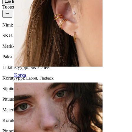
Lue lisää
Tuotetiedot
Nimi:
Kaareva titaanilabret pienenevillä korukivillä
SKU:
Labret-211
Merkki:
Bodymod Premium
Paksuus:
1,2 mm
Lukitustyyppi:
Sisäkierteet
Korva
Korutyyppi:
Labret, Flatback
Sijoitus:
Korvalehti, Helix, Conch
Pituus:
6 mm
Materiaali:
Titaani
Korukiven väri:
Läpinäkyvä
Pinnoite:
PVD pinnoitus