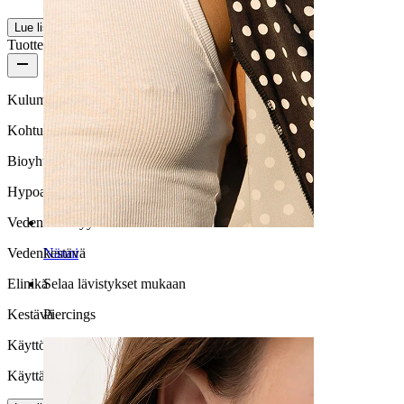
Lue lisää
Tuotteen laatu
Kulumisnopeus
Kohtuulliseen käyttöön
Bioyhteensopivuus
Hypoallergeeninen
Vedenkestävyys
Nänni
Vedenkestävä
Selaa lävistykset mukaan
Elinikä
Piercings
Kestävä
Käyttömukavuus
Käyttäjäystävällinen