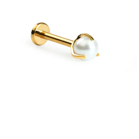
Bodymod Care
Bodymod Premium