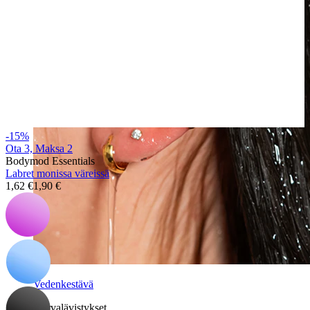
-15%
Ota 3, Maksa 2
Bodymod Essentials
Labret monissa väreissä
1,62 €
1,90 €
Vedenkestävä
Korvalävistykset