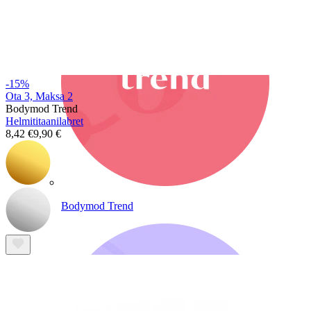
-15%
Ota 3, Maksa 2
Bodymod Trend
Helmititaanilabret
8,42 €
9,90 €
Bodymod Trend