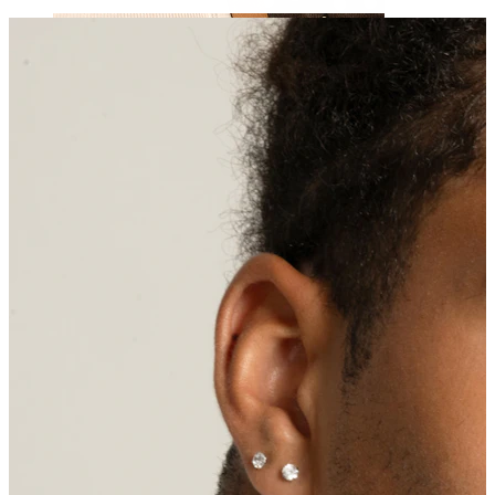
Nänni