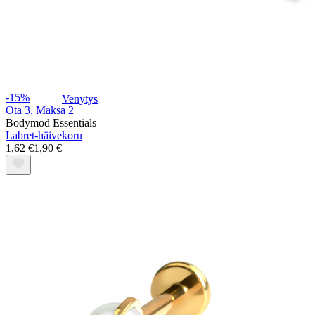
-15%
Venytys
Ota 3, Maksa 2
Bodymod Essentials
Labret-häivekoru
1,62 €
1,90 €
14K kultakorut
Osta titaania