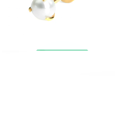
Uutta
Osta 4, maksa 3
Osta Bodymod Moments
Brands
Brands