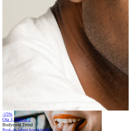
Huuli
-15%
Ota 3, Maksa 2
Bodymod Trend
Push-in-labret korukivellä