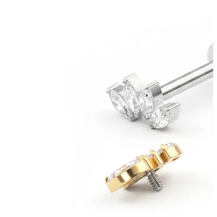
Bodymod Essentials
Osta 4, maksa 3
Selaa tyypin mukaan
Korutyyppi