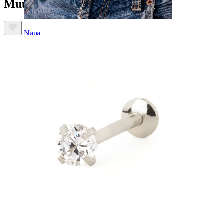
Muut ostivat myös
Napa
Septum