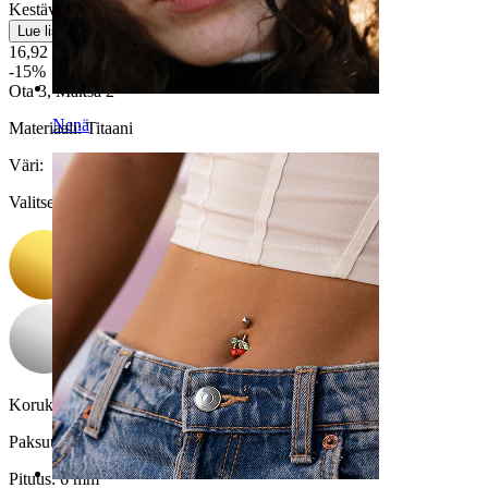
Kestävä
Lue lisää
16,92 €
19,90 €
-15%
Ota 3, Maksa 2
Nenä
Materiaali:
Titaani
Väri
:
Valitse Väri
Korukiven väri:
Läpinäkyvä
Paksuus:
1,2 mm
Pituus:
6 mm