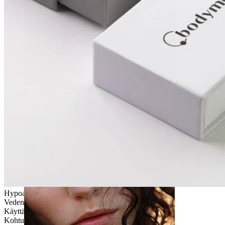
Venytys
Hypoallergeeninen
Vedenkestävä
Käyttäjäystävällinen
Kohtuulliseen käyttöön