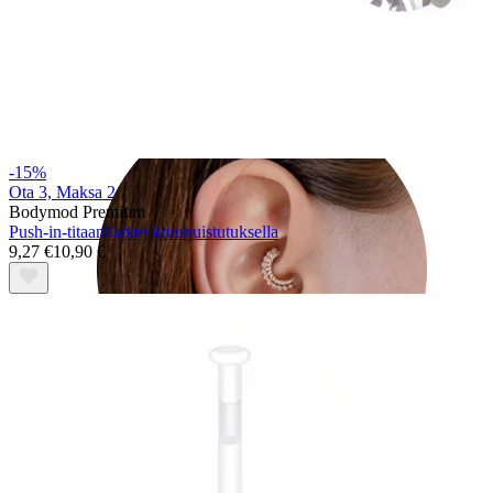
Conch
-15%
Ota 3, Maksa 2
Bodymod Premium
Push-in-titaanilabret kruunuistutuksella
9,27 €
10,90 €
Daith