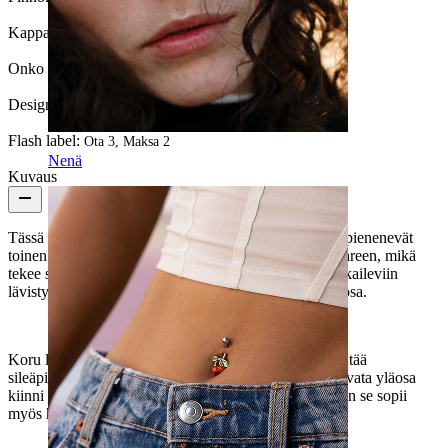
Kappalemäärä:
1
Onko koru pinnoitettu?:
Kyllä, koko koru
Design Height:
10 mm
Flash label:
Ota 3, Maksa 2
Nenä
Kuvaus
Tässä labretissa on markiisihiotut zirkoniakivet, jotka pienenevät
toinen toisensa jälkeen. Kivet ovat asetettu hellään kaareen, mikä
tekee siitä ihanteellisen pidettävän korvan muotoa mukaileviin
lävistyskohteisiin, kuten helix, flat ja korvalehden yläosa.
Koru lukittuu sisäkierteisesti eli sinun täytyy vain työntää
sileäpintainen varsiosa ensin lävistyksestä ja sitten ruuvata yläosa
kiinni paikoilleen. Labret on valmistettu titaanista, joten se sopii
myös herkän ihon omaaville.