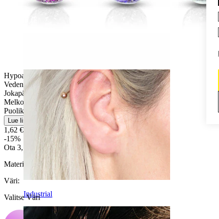
Daith
Hypoallergeeninen
Vedenkestävä
Jokapäiväiseen käyttöön
Melko helppo
Puolikestävä
Lue lisää
1,62 €
1,90 €
-15%
Ota 3, Maksa 2
Materiaali:
PTFE / Akryyli
Väri
:
Industrial
Valitse Väri