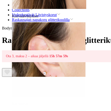
Etusivu
Collections
Vedenkestävät Lävistyskorut
Korvalävistykset
Raskausajan napakoru glitterikuulilla
Bodymod Moments
Raskausajan napakoru glitteriku
Ota 3, maksa 2 – aikaa jäljellä
15h 57m 59s
Korvalehti