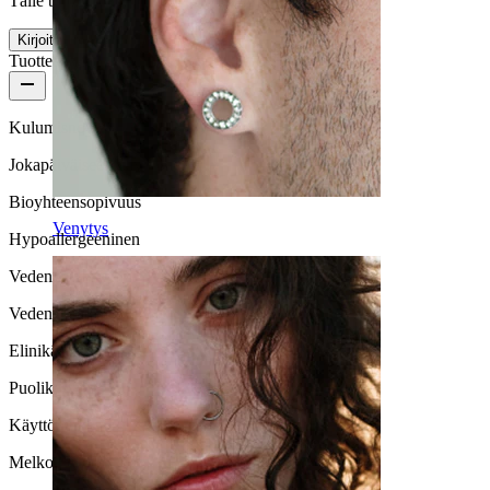
Tälle tuotteelle ei ole vielä arvosteluja
Kirjoita arvostelu
Tuotteen laatu
Kulumisnopeus
Jokapäiväiseen käyttöön
Bioyhteensopivuus
Venytys
Hypoallergeeninen
Vedenkestävyys
Vedenkestävä
Elinikä
Puolikestävä
Käyttömukavuus
Melko helppo