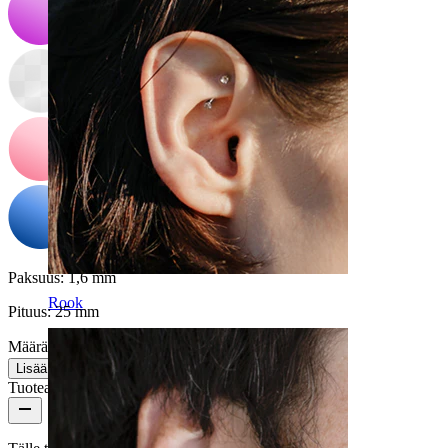
Paksuus:
1,6 mm
Rook
Pituus:
25 mm
Määrä: 1
Muuta
Lisää ostoskoriin
Tuotearvostelut