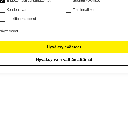
Ehdottomasti välttämättömät
Suorituskyvylliset
Kohdentavat
Toiminnalliset
Luokittelemattomat
Näytä tiedot
Hyväksy evästeet
Hyväksy vain välttämättömät