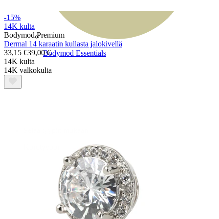
-15%
14K kulta
Bodymod Premium
Dermal 14 karaatin kullasta jalokivellä
33,15 €
39,00 €
Bodymod Essentials
14K kulta
14K valkokulta
Osta 4, maksa 3
Selaa tyypin mukaan
Korutyyppi