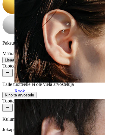
Paksuus:
1,2 mm (sopii 1,6 mm:n dermaliin)
Määrä: 1
Muuta
Lisää ostoskoriin
Tuotearvostelut
Tälle tuotteelle ei ole vielä arvosteluja
Rook
Kirjoita arvostelu
Tuotteen laatu
Kulumisnopeus
Jokapäiväiseen käyttöön