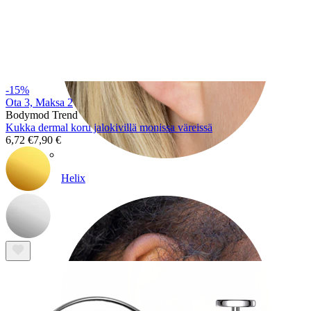
-15%
Ota 3, Maksa 2
Bodymod Trend
Kukka dermal koru jalokivillä monissa väreissä
6,72 €
7,90 €
Helix