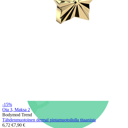
Uutta
Osta 4, maksa 3
Osta Bodymod Moments
Brands
Brands
-15%
Ota 3, Maksa 2
Bodymod Trend
Tähdenmuotoinen dermal pintamuotoilulla titaanista
6,72 €
7,90 €