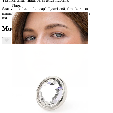
Yksinkertaista, mutta paras tehdä huolella.
Napa
Saatavilla kulta- tai hopeapäällysteisenä, tämä koru on
minimalistinen kunnianosoitus kuun energialle. Kiiltävä,
maanläheinen ja vaivattoman cool.
Muut ostivat myös
Septum