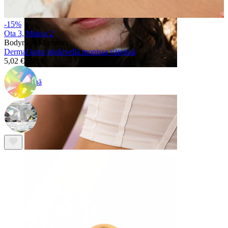
-15%
Ota 3, Maksa 2
Bodymod Moments
Dermal koru jalokivellä monissa väreissä
5,02 €
5,90 €
Nenä