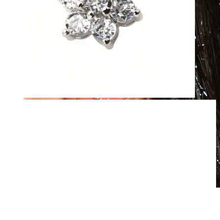
Vedenkestävä
Korvalävistykset