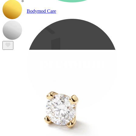
Bodymod Care
Bodymod Premium