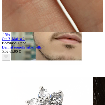
-15%
Ota 3, Maksa 2
Bodymod Trend
Dermal suurella jalokivellä
5,02 €
5,90 €
Klipsikorut