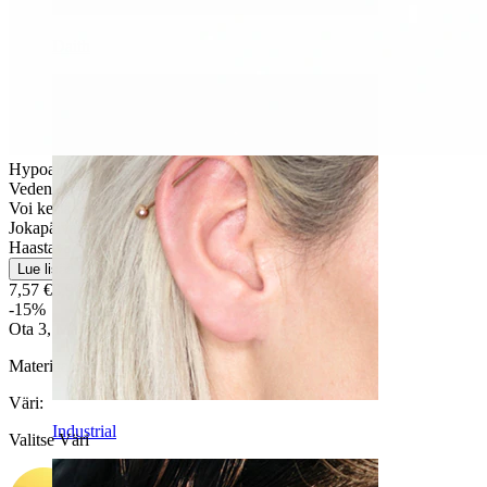
Daith
Hypoallergeeninen
Vedenkestävä
Voi kestää eliniän
Jokapäiväiseen käyttöön
Haastava
Lue lisää
7,57 €
8,90 €
-15%
Ota 3, Maksa 2
Materiaali:
Titaani
Väri
:
Industrial
Valitse Väri