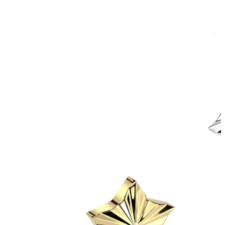
Venytys
14K kultakorut
Osta titaania