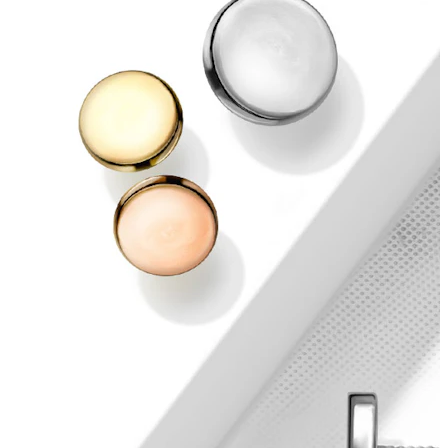
Conch
Daith