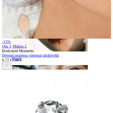
-15%
Ota 3, Maksa 2
Bodymod Moments
Dermal monissa väreissä jalokivellä
Huuli
6,72 €
7,90 €