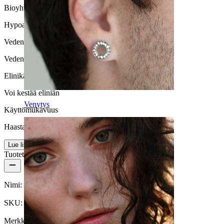
Bioyhteensopivuus
Hypoallergeeninen
Vedenkestävyys
Vedenkestävä
Elinikä
Voi kestää eliniän
Venytys
Käyttömukavuus
Haastava
Lue lisää
Tuotetiedot
Nimi:
Titaaninen kuunsirppi dermal-vaihtopää
SKU:
Dermal-86
Merkki:
Bodymod Premium