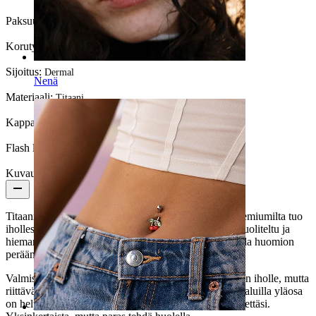
Paksuus:
1,2 mm (sopii 1,6 mm:n dermaliin)
Korutyyppi:
Dermal-vaihtopää
Sijoitus:
Dermal
Nenä
Materiaali:
Titaani
Kappalemäärä:
1
Flash label:
Ota 3, Maksa 2
Kuvaus
Titaaninen kuunsirppi dermal-vaihtopää Bodymod Premiumilta tuo
ihollesi sileän, veistetyn kuunsirpin. Hienovarainen, huoliteltu ja
hieman salaperäinen, se on yksityiskohta, joka ei huuda huomion
perään, mutta saa sitä silti aikaiseksi.
Valmistettu ASTM F136 -titaanista, se on hellävarainen iholle, mutta
riittävän vahva jokapäiväiseen käyttöön. Oikeilla työkaluilla yläosa
on helposti vaihdettavissa heti kun haluat päivittää ilmettäsi.