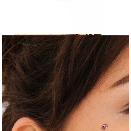
Nänni
Selaa lävistykset mukaan
Piercings