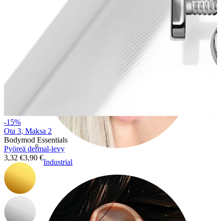
-15%
Ota 3, Maksa 2
Bodymod Essentials
Pyöreä dermal-levy
3,32 €
3,90 €
Industrial