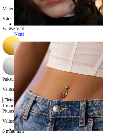
Materiaali:
Titaani
Väri
:
Valitse Väri
Nenä
Paksuus
:
Valitse Paksuus
Tietoa koosta
1 mm
1,2 mm
Pituus
:
Valitse Pituus
6 mm
8 mm