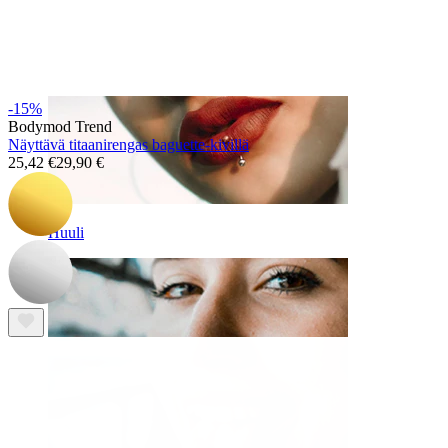
-15%
Bodymod Trend
Näyttävä titaanirengas baguette-kivillä
25,42 €
29,90 €
Huuli