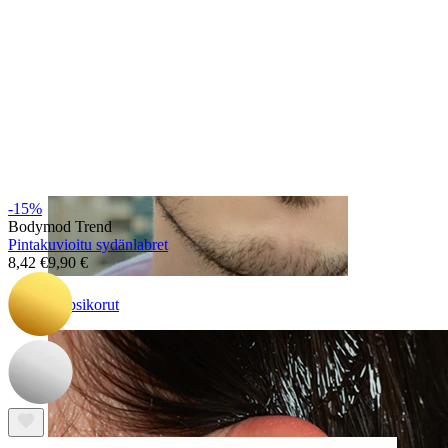
-15%
Bodymod Trend
Pintakuvioitu sydänlabret
8,42 €
9,90 €
Klipsikorut