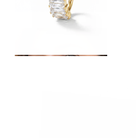
Napa
Septum