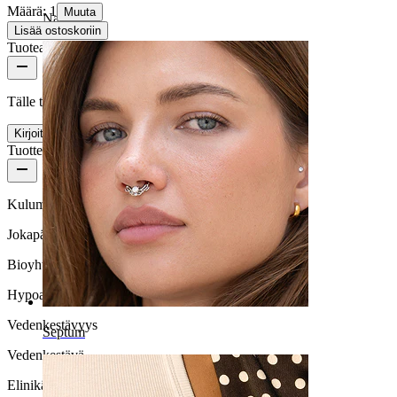
Määrä: 1
Muuta
Napa
Lisää ostoskoriin
Tuotearvostelut
Tälle tuotteelle ei ole vielä arvosteluja
Kirjoita arvostelu
Tuotteen laatu
Kulumisnopeus
Jokapäiväiseen käyttöön
Bioyhteensopivuus
Hypoallergeeninen
Vedenkestävyys
Septum
Vedenkestävä
Elinikä