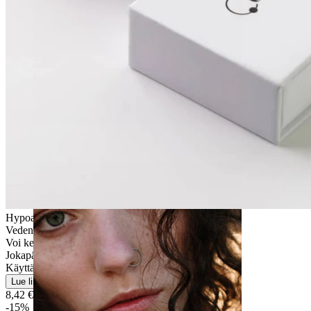
Venytys
Hypoallergeeninen
Vedenkestävä
Voi kestää eliniän
Jokapäiväiseen käyttöön
Käyttäjäystävällinen
Lue lisää
8,42 €
9,90 €
-15%