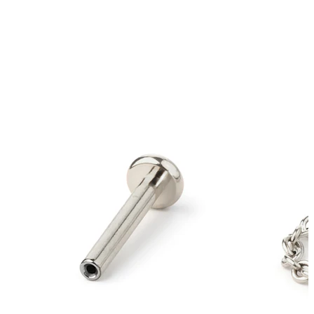
Korvalehti