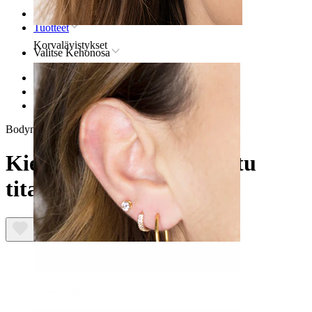
Etusivu
Tuotteet
Korvalävistykset
Valitse Kehonosa
Huuli
Titaaniset huulilävistyskorut
Kiehtova timanttikuvioitu titaanilabret
Bodymod Trend
Kiehtova timanttikuvioitu
titaanilabret
Korvalehti