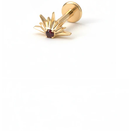
Venytys
14K kultakorut
Osta titaania