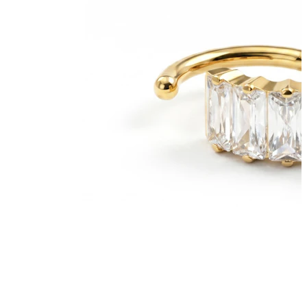
Nänni