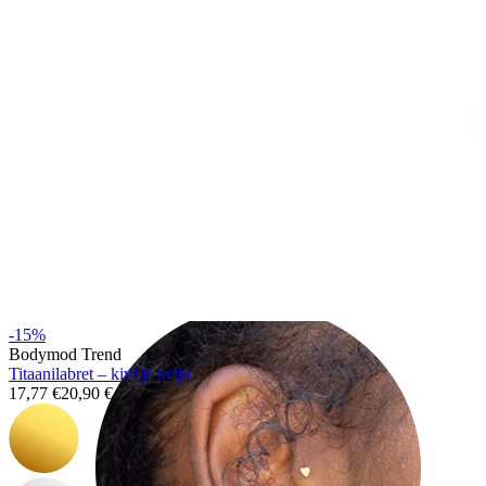
Helix
-15%
Bodymod Trend
Titaanilabret – kivi ja ketju
17,77 €
20,90 €