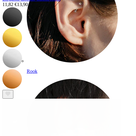
11,82 €
13,90 €
Rook