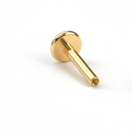
Uutta
Osta 4, maksa 3
Osta Bodymod Moments
Brands
Brands