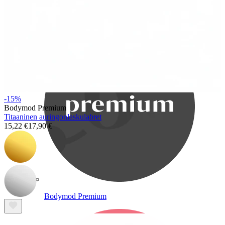
Bodymod Care
-15%
Bodymod Premium
Titaaninen auringonlaskulabret
15,22 €
17,90 €
Bodymod Premium