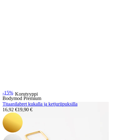
Bodymod Essentials
Osta 4, maksa 3
Selaa tyypin mukaan
-15%
Korutyyppi
Bodymod Premium
Titaanilabret kukalla ja ketjuriipuksilla
16,92 €
19,90 €