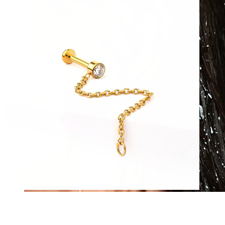
Vedenkestävä
Korvalävistykset