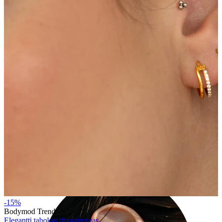
Industrial
-15%
Bodymod Trend
Elegantti tahokas titaanirengas