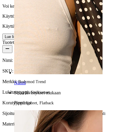
Voi kestää eliniän
Käyttömukavuus
Käyttäjäystävällinen
Lue lisää
Tuotetiedot
Nimi:
Kiehtova timanttikuvioitu titaanilabret
SKU:
Labret-180
Merkki:
Bodymod Trend
Nänni
Lukitustyyppi:
Sisäkierteet
Selaa lävistykset mukaan
Korutyyppi:
Piercings
Labret, Flatback
Sijoitus:
Tragus, Korvalehti, Helix, Conch, Anti-helix, Huuli
Materiaali:
Titaani