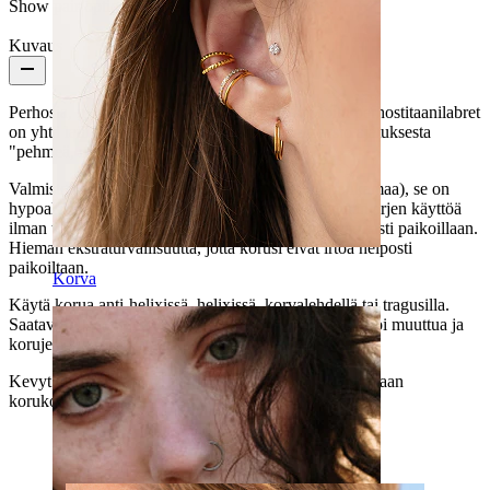
Show pair option:
Kyllä
Kuvaus
Perhosia, mutta rohkealla twistillä. Tämä kuvioitu perhostitaanilabret
on yhtä lailla pehmeä että rohkea, kuin koruversio ajatuksesta
"pehmeä, mutta älä ryppyile minulle."
Valmistettu ASTM F136 -titaanista (eli sitä huippukamaa), se on
hypoallergeeninen, vedenkestävä ja tehty kestämään arjen käyttöä
ilman turhaa draamaa. Sisäkierteisenä se pysyy varmasti paikoillaan.
Hieman ekstraturvallisuutta, jotta korusi eivät irtoa helposti
paikoiltaan.
Korva
Käytä korua anti-helixissä, helixissä, korvalehdellä tai tragusilla.
Saatavilla kultaisena tai hopeisena, koska mielialasi voi muuttua ja
korujesi pitää pysyä aina mukana vauhdissa.
Kevyt ja kestävä, tämä perhonen on valmis laskeutumaan
korukokoelmaasi.