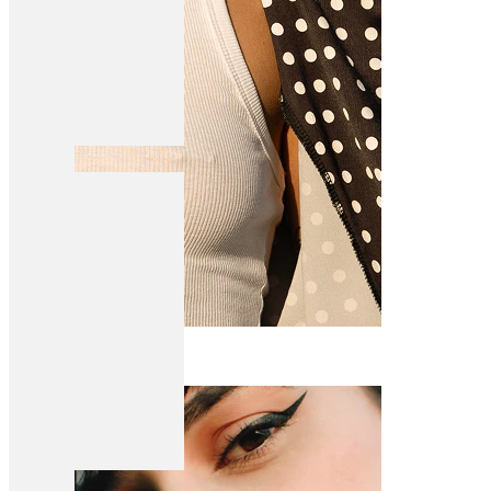
Nänni