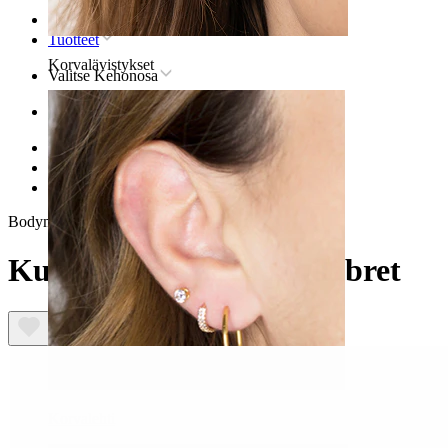
Etusivu
Tuotteet
Korvalävistykset
Valitse Kehonosa
Korva
Helix
Titaaninen helix-lävistyskoru
Kuvioitu perhostitaanilabret
Bodymod Trend
Kuvioitu perhostitaanilabret
Korvalehti