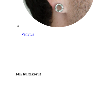
Venytys
14K kultakorut
Osta titaania