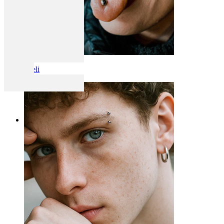
Kieli
Kategoriat
Napa
Huuli
Nänni
Industrial
Dermal
Helix