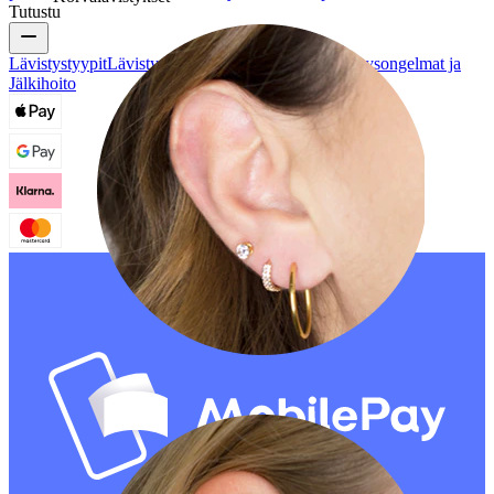
Tutustu
Lävistystyypit
Lävistyskorumateriaalit
Yleiset Lävistysongelmat ja
Jälkihoito
Korvalehti