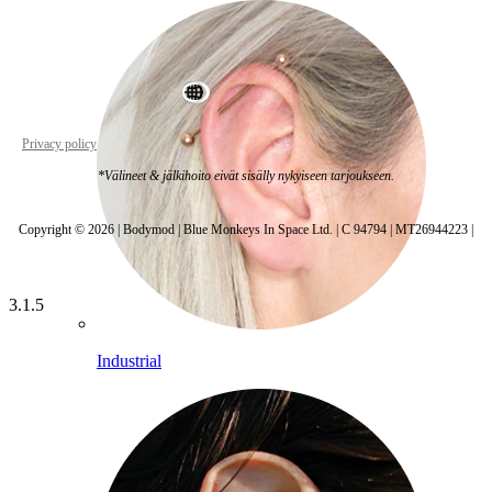
World Wide
Privacy policy
Cookie settings
*Välineet & jälkihoito eivät sisälly nykyiseen tarjoukseen.
Copyright © 2026 | Bodymod | Blue Monkeys In Space Ltd. | C 94794 | MT26944223 |
3.1.5
Industrial