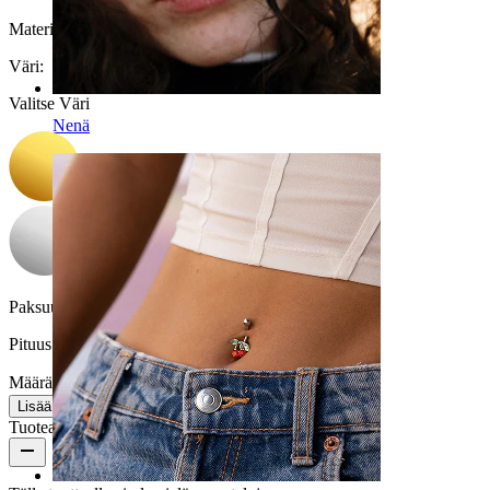
Materiaali:
Titaani
Väri
:
Valitse Väri
Nenä
Paksuus:
1 mm
Pituus:
6 mm
Määrä: 1
Muuta
Lisää ostoskoriin
Tuotearvostelut