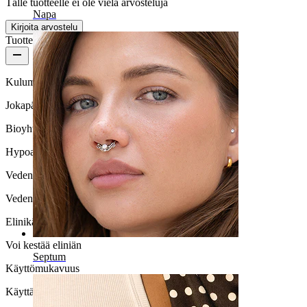
Tälle tuotteelle ei ole vielä arvosteluja
Napa
Kirjoita arvostelu
Tuotteen laatu
Kulumisnopeus
Jokapäiväiseen käyttöön
Bioyhteensopivuus
Hypoallergeeninen
Vedenkestävyys
Vedenkestävä
Elinikä
Voi kestää eliniän
Septum
Käyttömukavuus
Käyttäjäystävällinen