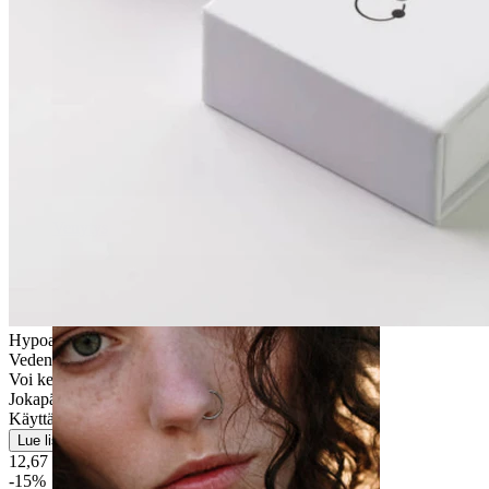
Venytys
Hypoallergeeninen
Vedenkestävä
Voi kestää eliniän
Jokapäiväiseen käyttöön
Käyttäjäystävällinen
Lue lisää
12,67 €
14,90 €
-15%