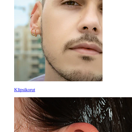
Välineet
Bananabelli
Korvalehti
Titaani
Klipsikorut