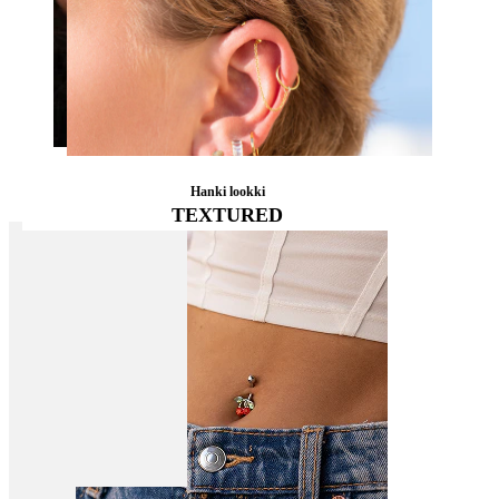
Nenä
Hanki lookki
TEXTURED