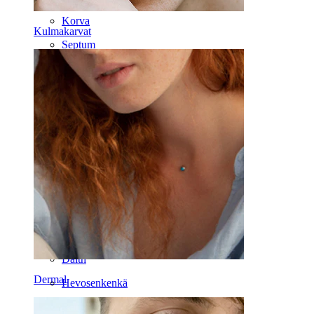
Korva
Kulmakarvat
Septum
14K kulta
Klipsikorut
Labret
Kieli
Nenä
Tragus
Barbelli
Rook
Daith
Dermal
Hevosenkenkä
Rengas