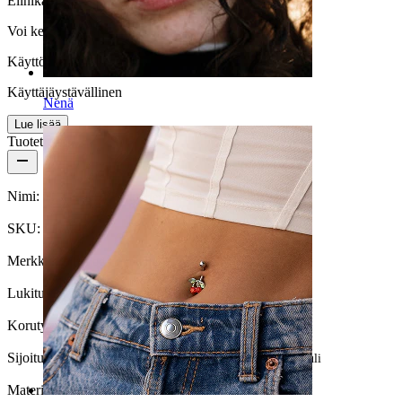
Elinikä
Voi kestää eliniän
Käyttömukavuus
Käyttäjäystävällinen
Nenä
Lue lisää
Tuotetiedot
Nimi:
Titaanilabret sisäkierteillä
SKU:
Labret-92
Merkki:
Bodymod Premium
Lukitustyyppi:
Sisäkierteet
Korutyyppi:
Labret, Flatback
Sijoitus:
Tragus, Korvalehti, Helix, Conch, Anti-helix, Huuli
Materiaali:
Titaani