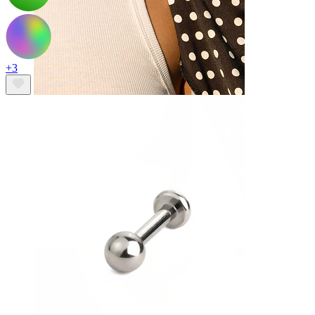
+3
Nänni