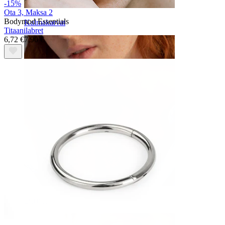
-15%
Ota 3, Maksa 2
Bodymod Essentials
Kulmakarvat
Titaanilabret
6,72 €
7,90 €
Dermal