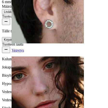
6 mm
8 mm
10 mm
11 mm
12 mm
Määrä: 1
Muuta
Lisää ostoskoriin
Tuotearvostelut
Tälle tuotteelle ei ole vielä arvosteluja
Kirjoita arvostelu
Tuotteen laatu
Venytys
Kulumisnopeus
Jokapäiväiseen käyttöön
Bioyhteensopivuus
Hypoallergeeninen
Vedenkestävyys
Vedenkestävä