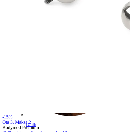
Conch
-15%
Ota 3, Maksa 2
Daith
Bodymod Premium