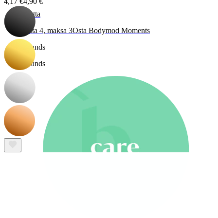
4,17 €
4,90 €
Uutta
Osta 4, maksa 3
Osta Bodymod Moments
Brands
Brands