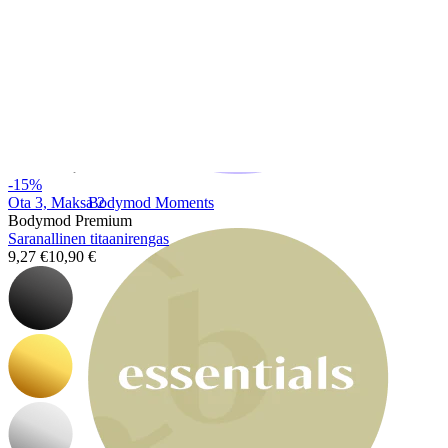
-15%
Ota 3, Maksa 2
Bodymod Moments
Bodymod Premium
Saranallinen titaanirengas
9,27 €
10,90 €