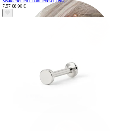
Sisäkierteinen titaanihevosenkenkä
7,57 €
8,90 €
Industrial