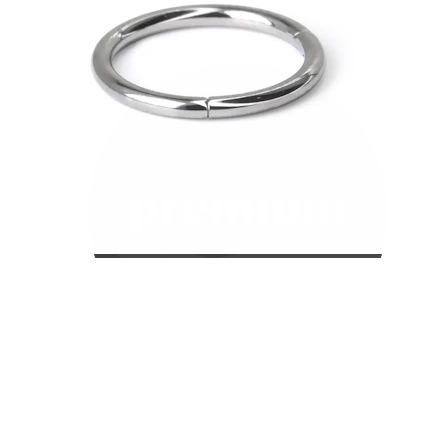
Bodymod Care
Bodymod Premium