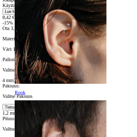
Käyttäjäystävällinen
Lue lisää
8,42 €
9,90 €
-15%
Ota 3, Maksa 2
Materiaali:
Titaani
Väri:
Hopea
Pallon koko
:
Valitse Pallon koko
4 mm
3 mm
Paksuus
:
Rook
Valitse Paksuus
Tietoa koosta
1,2 mm
1,6 mm
Pituus
:
Valitse Pituus