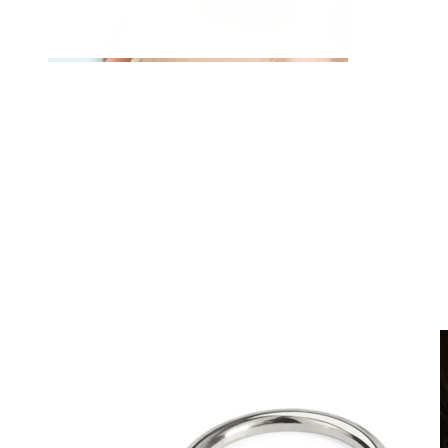
Klipsikorut