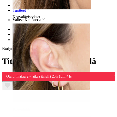
Etusivu
Tuotteet
Korvalävistykset
Valitse Kehonosa
Huuli
Titaaniset huulilävistyskorut
Titaanilabret sisäkierteillä
Bodymod Premium
Titaanilabret sisäkierteillä
Ota 3, maksa 2 – aikaa jäljellä
23h 18m 41s
Korvalehti