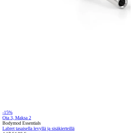
Venytys
14K kultakorut
-15%
Ota 3, Maksa 2
Osta titaania
Bodymod Essentials
Labret tasaisella levyllä ja sisäkierteillä