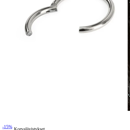
Vedenkestävä
-15%
Korvalävistykset