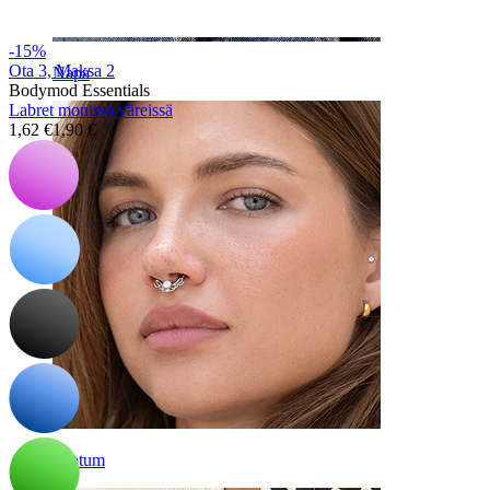
-15%
Ota 3, Maksa 2
Napa
Bodymod Essentials
Labret monissa väreissä
1,62 €
1,90 €
Septum