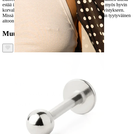
estää ikenien ja hampaiden vahingoittumisen. Se sopii myös hyvin
korvalävistyksiin, kuten helix-, tragus- tai korvalehtilävistykseen.
Missä ikinä sitä pidätkin, tulet varmasti olemaan pitkään tyytyväinen
aitoon titaaniseen koruusi.
Muut ostivat myös
Nänni
Selaa lävistykset mukaan
Piercings