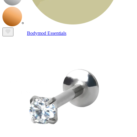
Bodymod Essentials
Osta 4, maksa 3
Selaa tyypin mukaan
Korutyyppi