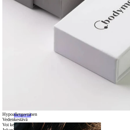
Daith
Hypoallergeeninen
Industrial
Vedenkestävä
Voi kestää eliniän
Jokapäiväiseen käyttöön